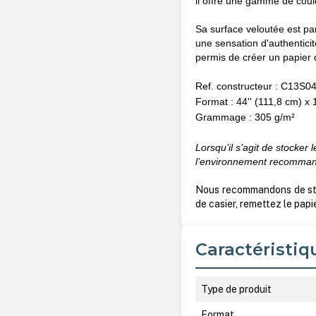
il offre une gamme de coul
Sa surface veloutée est pa
une sensation d'authentici
permis de créer un papier
Ref. constructeur : C13S0
Format : 44'' (111,8 cm) x
Grammage : 305 g/m²
Lorsqu’il s’agit de stocker 
l’environnement recommandé
Nous recommandons de stoc
de casier, remettez le papi
Caractéristiq
Type de produit
Format