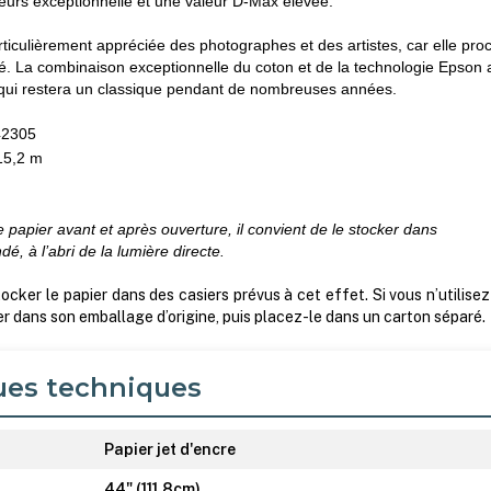
eurs exceptionnelle et une valeur D-Max élevée.
rticulièrement appréciée des photographes et des artistes, car elle pro
té. La combinaison exceptionnelle du coton et de la technologie Epson 
 qui restera un classique pendant de nombreuses années.
42305
 15,2 m
le papier avant et après ouverture, il convient de le stocker dans
, à l’abri de la lumière directe.
ker le papier dans des casiers prévus à cet effet. Si vous n’utilisez
er dans son emballage d’origine, puis placez-le dans un carton séparé.
ues techniques
Papier jet d'encre
44" (111,8cm)