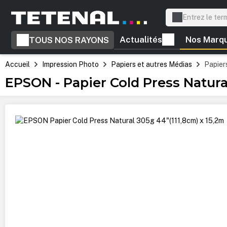
recherche
Passer à la navigation principale
Actualités
Nos Marq
TOUS NOS RAYONS
Accueil
Impression Photo
Papiers et autres Médias
Papiers
EPSON - Papier Cold Press Natura
Ignorer la galerie d'images