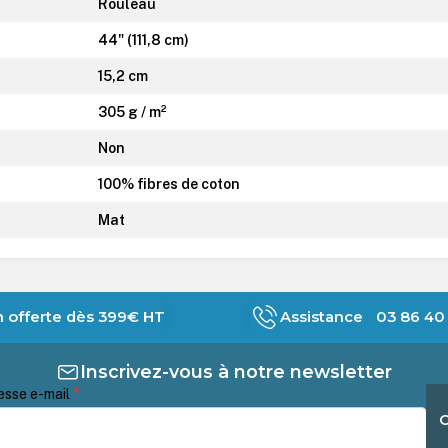
Rouleau
44" (111,8 cm)
15,2 cm
305 g / m²
Non
100% fibres de coton
Mat
n offerte dès 399€ HT
Assistance 03 86 40 
Inscrivez-vous à notre newsletter
esse e-mail
*