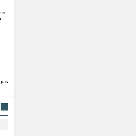
cure
a
 pas