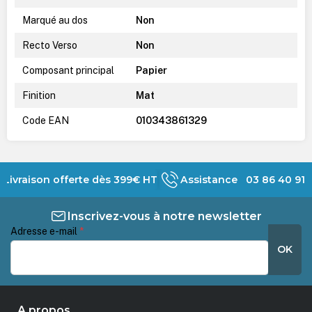
Marqué au dos
Non
Recto Verso
Non
Composant principal
Papier
Finition
Mat
Code EAN
010343861329
Livraison offerte dès 399€ HT
Assistance 03 86 40 91 
Inscrivez-vous à notre newsletter
Adresse e-mail
*
OK
A propos