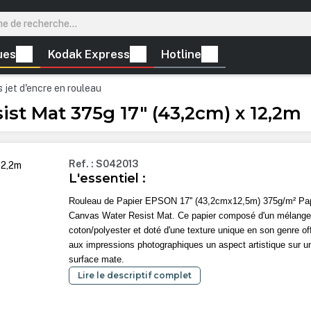
ues
Kodak Express
Hotline
 jet d'encre en rouleau
st Mat 375g 17" (43,2cm) x 12,2m
Ref. : S042013
L'essentiel :
Rouleau de Papier EPSON 17'' (43,2cmx12,5m) 375g/m² Pa
Canvas Water Resist Mat. Ce papier composé d'un mélang
coton/polyester et doté d'une texture unique en son genre of
aux impressions photographiques un aspect artistique sur u
surface mate.
Lire le descriptif complet