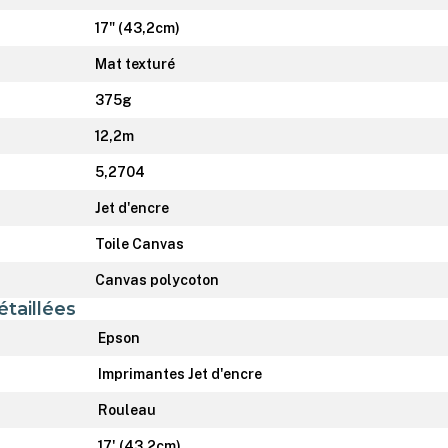
17" (43,2cm)
Mat texturé
375g
12,2m
5,2704
Jet d'encre
Toile Canvas
Canvas polycoton
étaillées
Epson
Imprimantes Jet d'encre
Rouleau
17' (43,2cm)