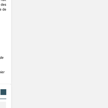
r des
e de
 de
ier