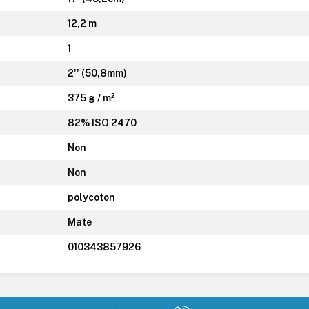
12,2 m
1
2'' (50,8mm)
375 g / m²
82% ISO 2470
Non
Non
polycoton
Mate
010343857926