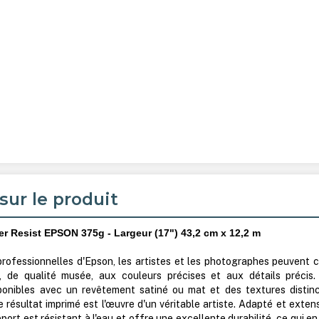
sur le produit
r Resist EPSON 375g - Largeur (17") 43,2 cm x 12,2 m
rofessionnelles d'Epson, les artistes et les photographes peuvent c
, de qualité musée, aux couleurs précises et aux détails précis.
ponibles avec un revêtement satiné ou mat et des textures distinc
e résultat imprimé est l'œuvre d'un véritable artiste. Adapté et exten
ort est résistant à l'eau et offre une excellente durabilité, ce qui en