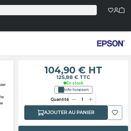
104,90 €
HT
125,88 €
TTC
En stock
pier
Info livraison
e
fre
Quantité
ne
AJOUTER AU PANIER