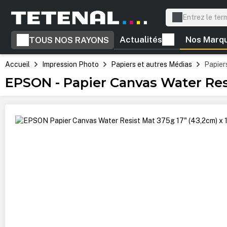
recherche
Passer à la navigation principale
Actualités
Nos Marq
TOUS NOS RAYONS
Accueil
Impression Photo
Papiers et autres Médias
Papiers
EPSON - Papier Canvas Water Resi
Ignorer la galerie d'images