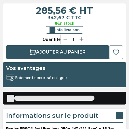
285,56 €
HT
342,67 €
TTC
En stock
Info livraison
Quantité
AJOUTER AU PANIER
Vos avantages
Paiement sécurisé
en ligne
Informations sur le produit
Papier EPSON Art Ultralisse 250g 44" (111,8cm) x 15,2m