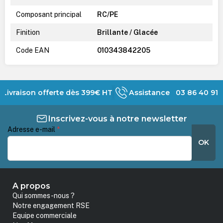
Composant principal
RC/PE
Finition
Brillante / Glacée
Code EAN
010343842205
Livraison offerte dès 399€ HT
Assistance 03 86 40 91 
Inscrivez-vous à notre newsletter
Adresse e-mail
*
OK
A propos
Qui sommes-nous ?
Notre engagement RSE
Equipe commerciale