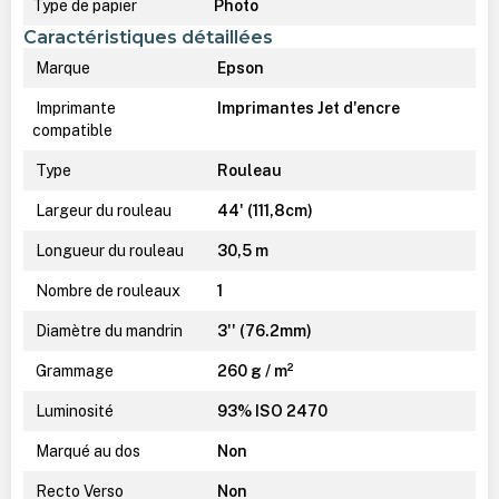
Type de papier
Photo
Caractéristiques détaillées
Marque
Epson
Imprimante
Imprimantes Jet d'encre
compatible
Type
Rouleau
Largeur du rouleau
44' (111,8cm)
Longueur du rouleau
30,5 m
Nombre de rouleaux
1
Diamètre du mandrin
3'' (76.2mm)
Grammage
260 g / m²
Luminosité
93% ISO 2470
Marqué au dos
Non
Recto Verso
Non