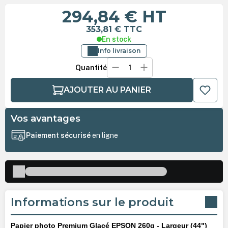
294,84 €
HT
353,81 €
TTC
En stock
Info livraison
Quantité
AJOUTER AU PANIER
Vos avantages
Paiement sécurisé
en ligne
Informations sur le produit
Papier photo Premium Glacé EPSON 260g - Largeur (44")