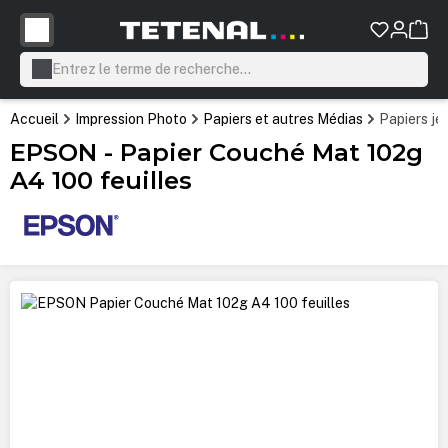
tenu principal
Accueil
Impression Photo
Papiers et autres Médias
Papiers jet
EPSON - Papier Couché Mat 102g
A4 100 feuilles
Ignorer la galerie d'images