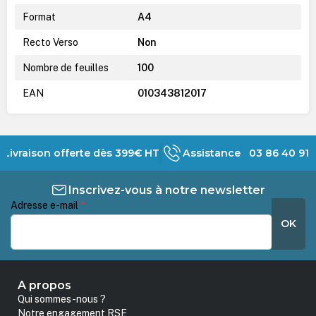
Format
A4
Recto Verso
Non
Nombre de feuilles
100
EAN
010343812017
Livraison offerte dès 399€ HT
Assistance 03 86 40 91 
Inscrivez-vous à notre newsletter
Adresse e-mail
*
OK
A propos
Qui sommes-nous ?
Notre engagement RSE