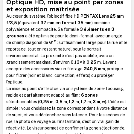
Optique HD, mise au point par zones
et exposition maîtrisée
Au cœur du système, l’objectif fixe
HD PENTAX Lens 25 mm
f/3,5
(équivalent
37 mm en format 35 mm
) combine
polyvalence et compacité. Sa formule
3 éléments en 3
groupes
a été optimisée pour le demi-format, avec un angle
de champ diagonal de
61°
: suffisamment large pour la rue et le
reportage, tout en restant naturel pour le portrait
environnemental. La proximité n’est pas oubliée, avec un
grandissement maximal d’environ
0,13× à 0,25 m
. L’avant
accepte des accessoires via un filetage
Ø40,5 mm
, pratique
pour filtrer (noir et blanc, correction, effets) ou protéger
l’optique.
La mise au point s’effectue via un système de zone-focusing,
rapide et parfaitement adapté au film :
6 zones
sélectionnables (
0,25 m
,
0,5 m
,
1,2 m
,
1,7 m
,
3 m
,
∞
). L’idée est
simple : vous choisissez la zone correspondant à votre distance
de sujet, et vous déclenchez sans latence. Pour les scènes de
rue, la photo de voyage ou l’instantané, c’est un vrai gain de
réactivité. Le viseur permet de confirmer la zone sélectionnée,