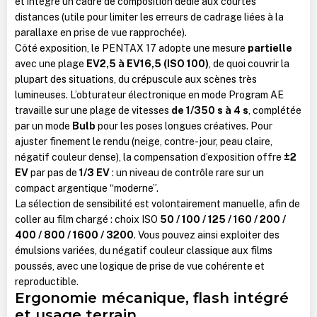
et intègre un cadre de composition dédié aux courtes
distances (utile pour limiter les erreurs de cadrage liées à la
parallaxe en prise de vue rapprochée).
Côté exposition, le PENTAX 17 adopte une mesure
partielle
avec une plage
EV2,5 à EV16,5 (ISO 100)
, de quoi couvrir la
plupart des situations, du crépuscule aux scènes très
lumineuses. L’obturateur électronique en mode Program AE
travaille sur une plage de vitesses
de 1/350 s à 4 s
, complétée
par un mode
Bulb
pour les poses longues créatives. Pour
ajuster finement le rendu (neige, contre-jour, peau claire,
négatif couleur dense), la compensation d’exposition offre
±2
EV
par pas de
1/3 EV
: un niveau de contrôle rare sur un
compact argentique “moderne”.
La sélection de sensibilité est volontairement manuelle, afin de
coller au film chargé : choix ISO
50 / 100 / 125 / 160 / 200 /
400 / 800 / 1600 / 3200
. Vous pouvez ainsi exploiter des
émulsions variées, du négatif couleur classique aux films
poussés, avec une logique de prise de vue cohérente et
reproductible.
Ergonomie mécanique, flash intégré
et usage terrain