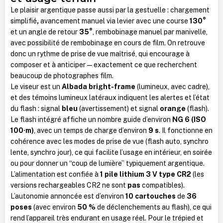
Le plaisir argentique passe aussi par la gestuelle : chargement
simplifié
,
avancement manuel via levier avec une course
130°
et un angle de retour
35°
, rembobinage manuel par manivelle,
avec possibilité de rembobinage en cours de film. On retrouve
donc un rythme de prise de vue maîtrisé, qui encourage à
composer et à anticiper — exactement ce que recherchent
beaucoup de photographes film.
Le viseur est un
Albada bright-frame
(lumineux, avec cadre),
et des témoins lumineux latéraux indiquent les alertes et l’état
du flash : signal
bleu
(avertissement) et signal
orange
(flash).
Le flash intégré affiche un nombre guide d’environ
NG 6 (ISO
100·m)
, avec un temps de charge d’environ
9 s
. Il fonctionne en
cohérence avec les modes de prise de vue (flash auto, synchro
lente, synchro jour), ce qui facilite l’usage en intérieur, en soirée
ou pour donner un “coup de lumière” typiquement argentique.
L’alimentation est confiée à
1 pile lithium 3 V type CR2
(les
versions rechargeables CR2 ne sont
pas
compatibles).
L’autonomie annoncée est d’environ
10 cartouches
de
36
poses
(avec environ
50 %
de déclenchements au flash), ce qui
rend l’appareil très endurant en usage réel. Pour le trépied et