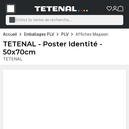
tenu principal
Accueil
Emballages PLV
PLV
Affiches Magasin
TETENAL - Poster Identité -
50x70cm
TETENAL
Ignorer la galerie d'images