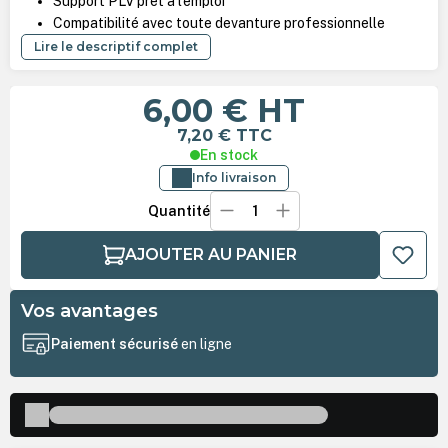
Support PLV prêt à l'emploi
Compatibilité avec toute devanture professionnelle
Lire le descriptif complet
6,00 €
HT
7,20 €
TTC
En stock
Info livraison
Quantité
AJOUTER AU PANIER
Vos avantages
Paiement sécurisé
en ligne