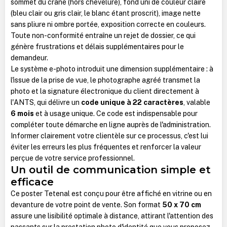
sommet du crâne (hors chevelure), fond uni de couleur claire
(bleu clair ou gris clair, le blanc étant proscrit), image nette
sans pliure ni ombre portée, exposition correcte en couleurs.
Toute non-conformité entraîne un rejet de dossier, ce qui
génère frustrations et délais supplémentaires pour le
demandeur.
Le système e-photo introduit une dimension supplémentaire : à
l'issue de la prise de vue, le photographe agréé transmet la
photo et la signature électronique du client directement à
l'ANTS, qui délivre un
code unique à 22 caractères
, valable
6 mois
et à usage unique. Ce code est indispensable pour
compléter toute démarche en ligne auprès de l'administration.
Informer clairement votre clientèle sur ce processus, c'est lui
éviter les erreurs les plus fréquentes et renforcer la valeur
perçue de votre service professionnel.
Un outil de communication simple et
efficace
Ce poster Tetenal est conçu pour être affiché en vitrine ou en
devanture de votre point de vente. Son format
50 x 70 cm
assure une lisibilité optimale à distance, attirant l'attention des
passants sur la prestation photo d'identité que vous proposez.