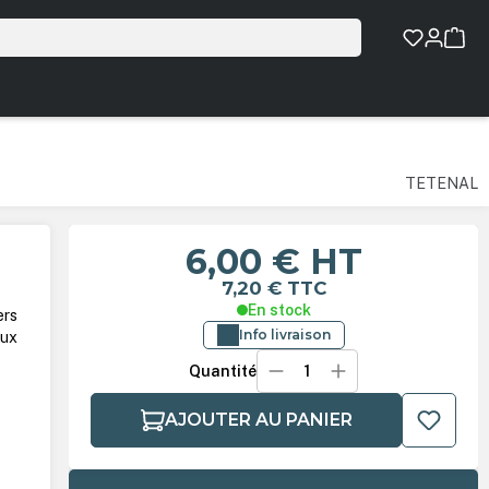
TETENAL
6,00 €
HT
7,20 €
TTC
En stock
ers
Info livraison
aux
Quantité
AJOUTER AU PANIER