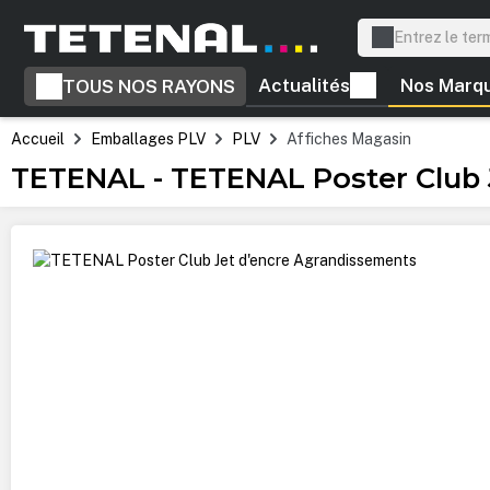
recherche
Passer à la navigation principale
Actualités
Nos Marq
TOUS NOS RAYONS
Accueil
Emballages PLV
PLV
Affiches Magasin
TETENAL - TETENAL Poster Club 
Ignorer la galerie d'images