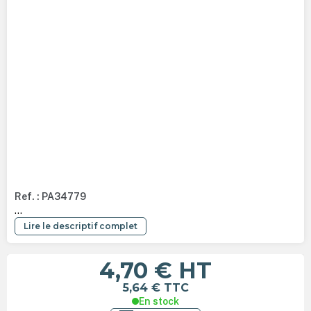
Ref. : PA34779
...
Lire le descriptif complet
4,70 €
HT
5,64 €
TTC
En stock