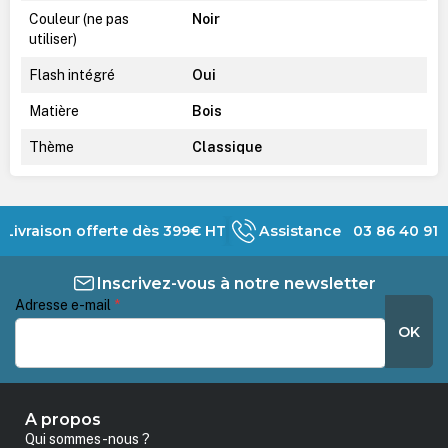
Couleur (ne pas
Noir
utiliser)
Flash intégré
Oui
Matière
Bois
Thème
Classique
Livraison offerte dès 399€ HT
Assistance 03 86 40 91 
Inscrivez-vous à notre newsletter
Adresse e-mail
*
OK
A propos
Qui sommes-nous ?