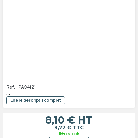
Ref. : PA34121
...
Lire le descriptif complet
8,10 €
HT
9,72 €
TTC
En stock