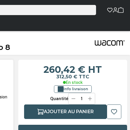
o 8
260,42 €
HT
312,50 €
TTC
En stock
Info livraison
sion
Quantité
AJOUTER AU PANIER