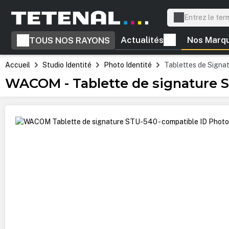
recherche
Passer à la navigation principale
Actualités
Nos Marq
TOUS NOS RAYONS
Accueil
Studio Identité
Photo Identité
Tablettes de Signa
WACOM - Tablette de signature S
Ignorer la galerie d'images