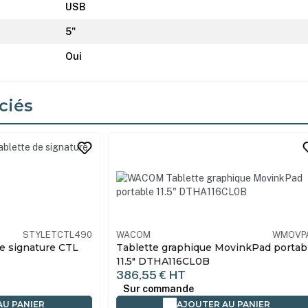
USB
5"
Oui
ciés
its
STYLETCTL490
WACOM
WMOVP
de signature CTL
Tablette graphique MovinkPad portab
11.5" DTHA116CL0B
386,55 €
HT
Sur commande
AU PANIER
AJOUTER AU PANIER