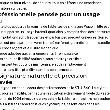
étrique et haut niveau de sécurité, tout en offrant une expérience
gnature sur papier.
ofessionnelle pensée pour un usage
u
le plus abouti de la gamme de tablettes de signature Wacom. Elle est
r supporter un usage intensif quotidien, y compris dans des contexte
anipulations sont fréquentes et parfois peu précautionneuses. Son éc
s est protégé par un verre trempé renforcé, garantissant une excell
x chocs légers et à l’usure mécanique.
forcé adaptée aux environnements à fort passage
s pour une lisibilité optimale sous éclairage artificiel
 limitant les coûts de maintenance et de remplacement
eté sans fil ni pile, éliminant les consommables
ignature naturelle et précision
levée
a signature est au coeur des performances de la STU-540. Le stylet
our sa fiabilité, permet une restitution extrêmement fidèle du geste
ction de
1024 niveaux de pression
, la tablette enregistre non seule
mais aussi ses caractéristiques dynamiques, essentielles dans les
ométrique.