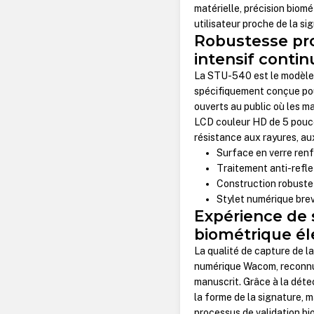
matérielle, précision biom
utilisateur proche de la si
Robustesse pr
intensif contin
La STU-540 est le modèle 
spécifiquement conçue pou
ouverts au public où les m
LCD couleur HD de 5 pouce
résistance aux rayures, au
Surface en verre ren
Traitement anti-reflet
Construction robuste
Stylet numérique brev
Expérience de s
biométrique é
La qualité de capture de l
numérique Wacom, reconnu p
manuscrit. Grâce à la déte
la forme de la signature, 
processus de validation bi