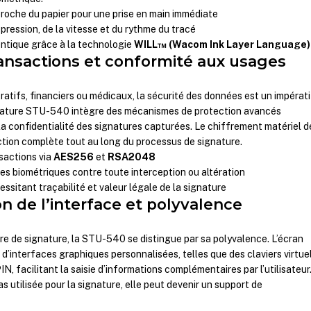
proche du papier pour une prise en main immédiate
pression, de la vitesse et du rythme du tracé
entique grâce à la technologie
WILL™ (Wacom Ink Layer Language)
ransactions et conformité aux usages
ratifs, financiers ou médicaux, la sécurité des données est un impérati
gnature STU-540 intègre des mécanismes de protection avancés
 la confidentialité des signatures capturées. Le chiffrement matériel d
tion complète tout au long du processus de signature.
sactions via
AES256
et
RSA2048
s biométriques contre toute interception ou altération
ssitant traçabilité et valeur légale de la signature
n de l’interface et polyvalence
re de signature, la STU-540 se distingue par sa polyvalence. L’écran
 d’interfaces graphiques personnalisées, telles que des claviers virtue
, facilitant la saisie d’informations complémentaires par l’utilisateur
as utilisée pour la signature, elle peut devenir un support de