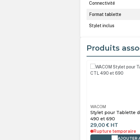
Connectivité
Format tablette
Stylet inclus
Produits asso
Ignorer la galerie de produ
OM
NCTL4100KS
WACOM
M Tablette de signature INTUOS
Stylet pour Tablette 
c Pen S Noire CTL-4100K-S
490 et 690
0 €
HT
29,00 €
HT
ture fabricant
Rupture temporaire
DÉTAILS
AJOUTER 