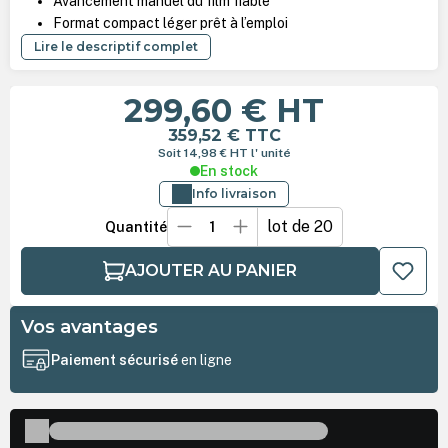
Avancement manuel du film fiable
Format compact léger prêt à l’emploi
Lire le descriptif complet
299,60 €
HT
359,52 €
TTC
Soit 14,98 €
HT
l' unité
En stock
Info livraison
lot de 20
Quantité
AJOUTER AU PANIER
Vos avantages
Paiement sécurisé
en ligne