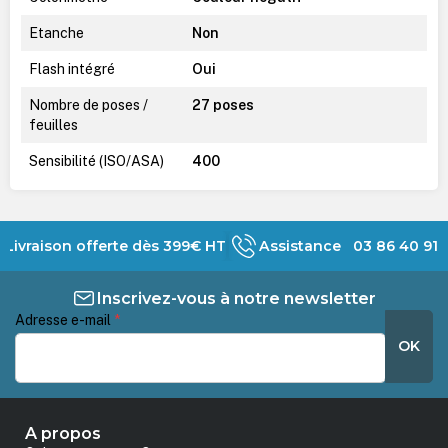
Etanche
Non
Flash intégré
Oui
Nombre de poses /
27 poses
feuilles
Sensibilité (ISO/ASA)
400
Livraison offerte dès 399€ HT
Assistance 03 86 40 91 
Inscrivez-vous à notre newsletter
Adresse e-mail
*
OK
A propos