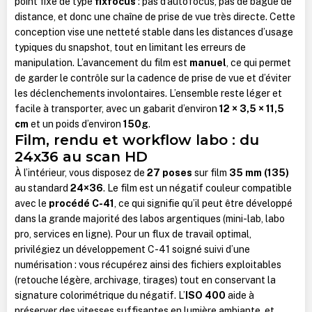
point fixe de type
fixfocus
: pas d’autofocus, pas de bague de
distance, et donc une chaîne de prise de vue très directe. Cette
conception vise une netteté stable dans les distances d’usage
typiques du snapshot, tout en limitant les erreurs de
manipulation. L’avancement du film est
manuel
, ce qui permet
de garder le contrôle sur la cadence de prise de vue et d’éviter
les déclenchements involontaires. L’ensemble reste léger et
facile à transporter, avec un gabarit d’environ
12 × 3,5 × 11,5
cm
et un poids d’environ
150g
.
Film, rendu et workflow labo : du
24x36 au scan HD
À l’intérieur, vous disposez de
27 poses
sur film
35 mm (135)
au standard
24×36
. Le film est un négatif couleur compatible
avec le
procédé C-41
, ce qui signifie qu’il peut être développé
dans la grande majorité des labos argentiques (mini-lab, labo
pro, services en ligne). Pour un flux de travail optimal,
privilégiez un développement C-41 soigné suivi d’une
numérisation : vous récupérez ainsi des fichiers exploitables
(retouche légère, archivage, tirages) tout en conservant la
signature colorimétrique du négatif. L’
ISO 400
aide à
préserver des vitesses suffisantes en lumière ambiante, et