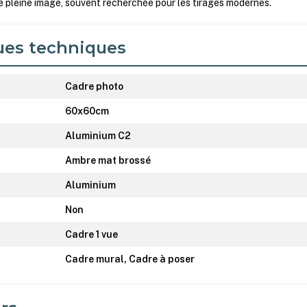
e pleine image, souvent recherchée pour les tirages modernes.
ues techniques
Cadre photo
60x60cm
Aluminium C2
Ambre mat brossé
Aluminium
Non
Cadre 1 vue
Cadre mural, Cadre à poser