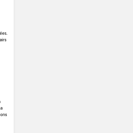
ées.
airs
e
n
la
ions