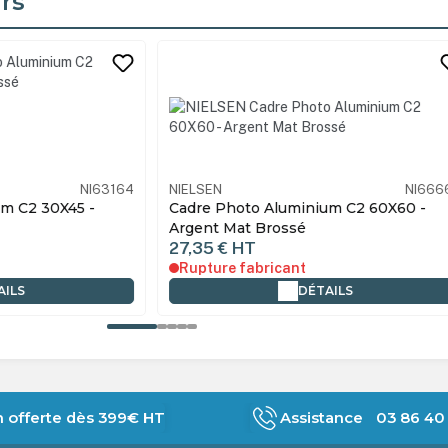
rs
its
NI63164
NIELSEN
NI666
m C2 30X45 -
Cadre Photo Aluminium C2 60X60 -
Argent Mat Brossé
27,35 €
HT
Rupture fabricant
AILS
DÉTAILS
n offerte dès 399€ HT
Assistance 03 86 40 