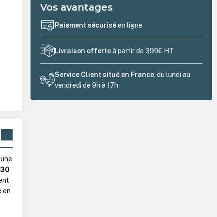
Vos avantages
Paiement sécurisé
en ligne
Livraison offerte
à partir de 399€ HT
Service Client situé en France
, du lundi au
vendredi de 9h à 17h
 une
, 30
rent
e en
e