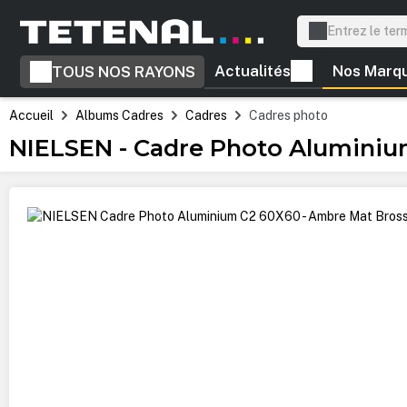
recherche
Passer à la navigation principale
Actualités
Nos Marq
TOUS NOS RAYONS
Accueil
Albums Cadres
Cadres
Cadres photo
NIELSEN - Cadre Photo Aluminiu
Ignorer la galerie d'images