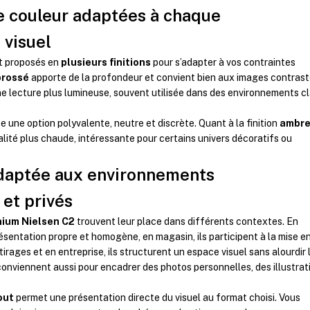
de couleur adaptées à chaque
 visuel
t proposés en
plusieurs finitions
pour s’adapter à vos contraintes
brossé
apporte de la profondeur et convient bien aux images contrast
e lecture plus lumineuse, souvent utilisée dans des environnements cl
e une option polyvalente, neutre et discrète. Quant à la finition
ambr
nalité plus chaude, intéressante pour certains univers décoratifs ou
adaptée aux environnements
 et privés
nium Nielsen C2
trouvent leur place dans différents contextes. En
résentation propre et homogène, en magasin, ils participent à la mise e
tirages et en entreprise, ils structurent un espace visuel sans alourdir 
 conviennent aussi pour encadrer des photos personnelles, des illustrat
out
permet une présentation directe du visuel au format choisi. Vous