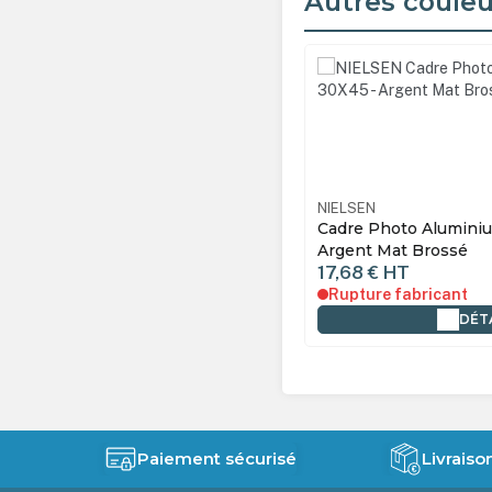
Autres couleu
Ignorer la galerie de produ
EN
NI64656
NIELSEN
e Photo Aluminium C2 40X60 -
Cadre Photo Aluminiu
 Brillant
Argent Mat Brossé
8 €
HT
17,68 €
HT
ture fabricant
Rupture fabricant
DÉTAILS
DÉT
Paiement sécurisé
Livraiso