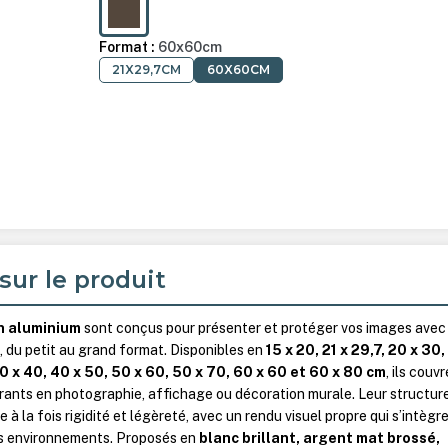
AMBRE MAT BROSSÉ
Format :
60x60cm
21X29,7CM
60X60CM
sur le produit
n aluminium
sont conçus pour présenter et protéger vos images avec
, du petit au grand format. Disponibles en
15 x 20, 21 x 29,7, 20 x 30
40 x 40, 40 x 50, 50 x 60, 50 x 70, 60 x 60 et 60 x 80 cm
, ils couv
rants en photographie, affichage ou décoration murale. Leur structur
 à la fois rigidité et légèreté, avec un rendu visuel propre qui s’intègr
ts environnements. Proposés en
blanc brillant, argent mat brossé,