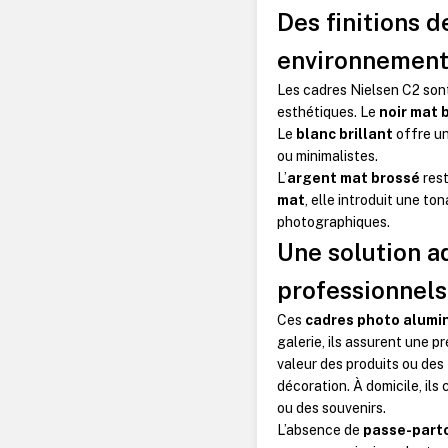
Des finitions 
environnement
Les cadres Nielsen C2 son
esthétiques. Le
noir mat 
Le
blanc brillant
offre un
ou minimalistes.
L’
argent mat brossé
rest
mat
, elle introduit une to
photographiques.
Une solution 
professionnels
Ces
cadres photo alumi
galerie, ils assurent une p
valeur des produits ou des 
décoration.
À domicile, ils
ou des souvenirs.
L’absence de
passe-part