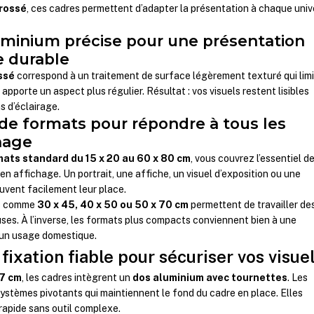
brossé
, ces cadres permettent d’adapter la présentation à chaque univ
luminium précise pour une présentation
e durable
ssé
correspond à un traitement de surface légèrement texturé qui lim
 apporte un aspect plus régulier. Résultat : vos visuels restent lisibles
s d’éclairage.
 de formats pour répondre à tous les
hage
mats standard du 15 x 20 au 60 x 80 cm
, vous couvrez l’essentiel d
en affichage. Un portrait, une affiche, un visuel d’exposition ou une
ouvent facilement leur place.
es comme
30 x 45, 40 x 50 ou 50 x 70 cm
permettent de travailler de
ses. À l’inverse, les formats plus compacts conviennent bien à une
 un usage domestique.
ixation fiable pour sécuriser vos visue
,7 cm
, les cadres intègrent un
dos aluminium avec tournettes
. Les
systèmes pivotants qui maintiennent le fond du cadre en place. Elles
rapide sans outil complexe.