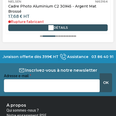
NIELSEN
NI63164
Cadre Photo Aluminium C2 30X45 - Argent Mat
Brossé
17,68 €
HT
Rupture fabricant
DÉTAILS
Livraison offerte dès 399€ HT
Assistance 03 86 40 91 
Inscrivez-vous à notre newsletter
Adresse e-mail
*
OK
A propos
Qui sommes-nous ?
Notre engagement RSE