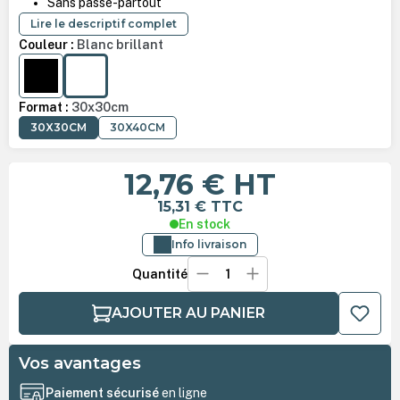
Sans passe-partout
Lire le descriptif complet
Couleur :
Blanc brillant
NOIR MAT BROSSÉ
BLANC BRILLANT
Format :
30x30cm
30X30CM
30X40CM
12,76 €
HT
15,31 €
TTC
En stock
Info livraison
Quantité
AJOUTER AU PANIER
Vos avantages
Paiement sécurisé
en ligne