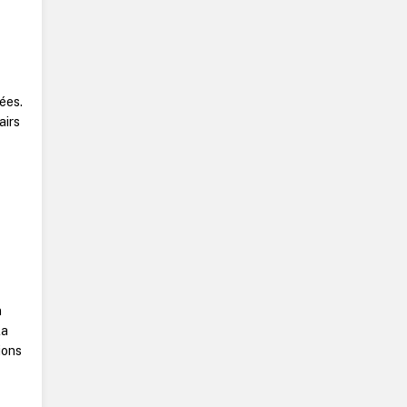
ées.
airs
e
n
la
ions