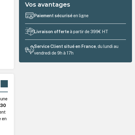
Vos avantages
Paiement sécurisé
en ligne
Livraison offerte
à partir de 399€ HT
Service Client situé en France
, du lundi au
vendredi de 9h à 17h
 une
, 30
rent
e en
e