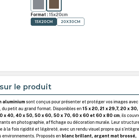
ARGENT MAT BROSSÉ
AMBRE MAT
Format :
15x20cm
15X20CM
20X30CM
sur le produit
n aluminium
sont conçus pour présenter et protéger vos images avec
, du petit au grand format. Disponibles en
15 x 20, 21 x 29,7, 20 x 30
40 x 40, 40 x 50, 50 x 60, 50 x 70, 60 x 60 et 60 x 80 cm
, ils couv
rants en photographie, affichage ou décoration murale. Leur structur
 à la fois rigidité et légèreté, avec un rendu visuel propre qui s’intègr
ts environnements. Proposés en
blanc brillant, argent mat brossé,