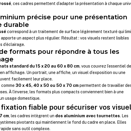
brossé
, ces cadres permettent d’adapter la présentation à chaque univ
luminium précise pour une présentation
e durable
ssé
correspond à un traitement de surface légèrement texturé qui lim
 apporte un aspect plus régulier. Résultat : vos visuels restent lisibles
s d’éclairage.
 de formats pour répondre à tous les
hage
mats standard du 15 x 20 au 60 x 80 cm
, vous couvrez l’essentiel d
en affichage. Un portrait, une affiche, un visuel d’exposition ou une
ouvent facilement leur place.
es comme
30 x 45, 40 x 50 ou 50 x 70 cm
permettent de travailler de
ses. À l’inverse, les formats plus compacts conviennent bien à une
 un usage domestique.
ixation fiable pour sécuriser vos visue
,7 cm
, les cadres intègrent un
dos aluminium avec tournettes
. Les
systèmes pivotants qui maintiennent le fond du cadre en place. Elles
rapide sans outil complexe.