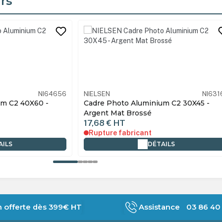
rs
its
NI63164
NIELSEN
NI666
m C2 30X45 -
Cadre Photo Aluminium C2 60X60 -
Argent Mat Brossé
27,35 €
HT
Rupture fabricant
AILS
DÉTAILS
n offerte dès 399€ HT
Assistance 03 86 40 