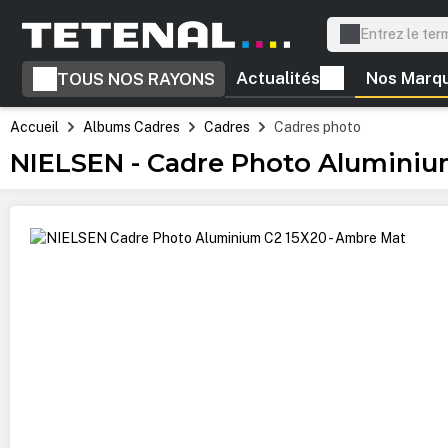
recherche
Passer à la navigation principale
Actualités
Nos Marq
TOUS NOS RAYONS
Accueil
Albums Cadres
Cadres
Cadres photo
NIELSEN - Cadre Photo Aluminiu
Ignorer la galerie d'images