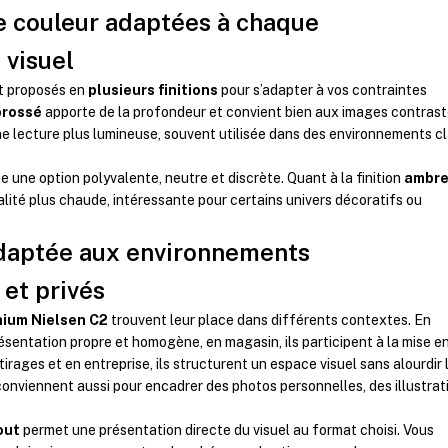
de couleur adaptées à chaque
 visuel
t proposés en
plusieurs finitions
pour s’adapter à vos contraintes
brossé
apporte de la profondeur et convient bien aux images contrast
e lecture plus lumineuse, souvent utilisée dans des environnements cl
e une option polyvalente, neutre et discrète. Quant à la finition
ambr
nalité plus chaude, intéressante pour certains univers décoratifs ou
adaptée aux environnements
 et privés
nium Nielsen C2
trouvent leur place dans différents contextes. En
résentation propre et homogène, en magasin, ils participent à la mise e
tirages et en entreprise, ils structurent un espace visuel sans alourdir 
 conviennent aussi pour encadrer des photos personnelles, des illustrat
out
permet une présentation directe du visuel au format choisi. Vous