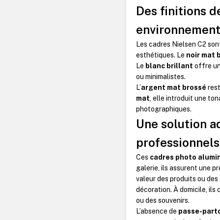
Des finitions 
environnement
Les cadres Nielsen C2 son
esthétiques. Le
noir mat 
Le
blanc brillant
offre un
ou minimalistes.
L’
argent mat brossé
rest
mat
, elle introduit une to
photographiques.
Une solution 
professionnels
Ces
cadres photo alumi
galerie, ils assurent une p
valeur des produits ou des 
décoration.
À domicile, ils
ou des souvenirs.
L’absence de
passe-part