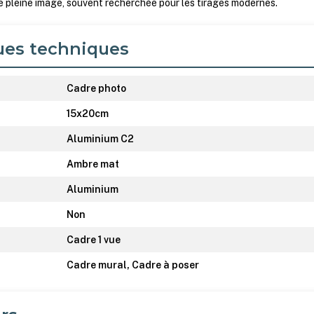
e pleine image, souvent recherchée pour les tirages modernes.
ues techniques
Cadre photo
15x20cm
Aluminium C2
Ambre mat
Aluminium
Non
Cadre 1 vue
Cadre mural, Cadre à poser