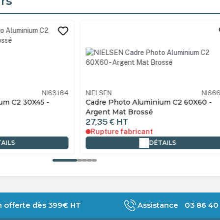
rs
its
NI63164
NIELSEN
NI666
m C2 30X45 -
Cadre Photo Aluminium C2 60X60 -
Argent Mat Brossé
27,35 €
HT
Rupture fabricant
AILS
DÉTAILS
n offerte dès 399€ HT
Assistance 03 86 40 