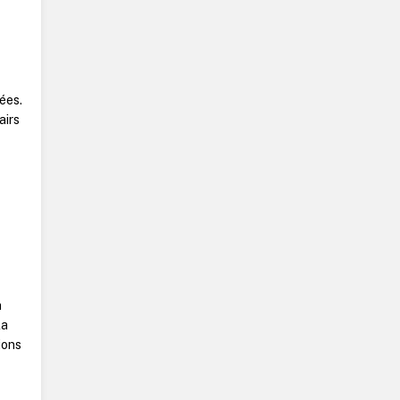
ées.
airs
e
n
la
ions