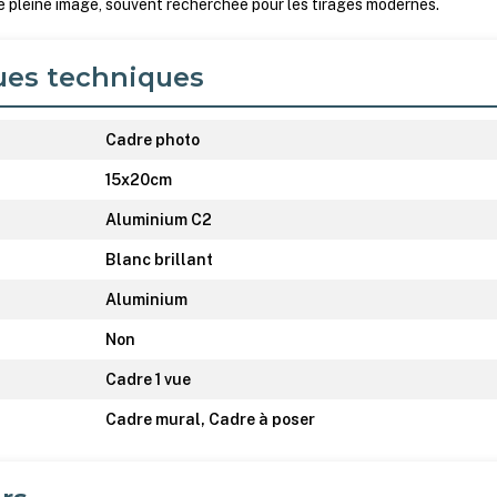
e pleine image, souvent recherchée pour les tirages modernes.
ues techniques
Cadre photo
15x20cm
Aluminium C2
Blanc brillant
Aluminium
Non
Cadre 1 vue
Cadre mural, Cadre à poser