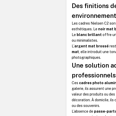
Des finitions 
environnement
Les cadres Nielsen C2 son
esthétiques. Le
noir mat 
Le
blanc brillant
offre un
ou minimalistes.
L’
argent mat brossé
rest
mat
, elle introduit une to
photographiques.
Une solution 
professionnels
Ces
cadres photo alumi
galerie, ils assurent une p
valeur des produits ou des 
décoration.
À domicile, ils
ou des souvenirs.
L’absence de
passe-part