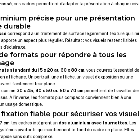
brossé
, ces cadres permettent d’adapter la présentation à chaque univ
luminium précise pour une présentation
e durable
ssé
correspond à un traitement de surface légèrement texturé qui lim
 apporte un aspect plus régulier. Résultat : vos visuels restent lisibles
s d’éclairage.
 de formats pour répondre à tous les
hage
mats standard du 15 x 20 au 60 x 80 cm
, vous couvrez l’essentiel d
en affichage. Un portrait, une affiche, un visuel d’exposition ou une
ouvent facilement leur place.
es comme
30 x 45, 40 x 50 ou 50 x 70 cm
permettent de travailler de
ses. À l’inverse, les formats plus compacts conviennent bien à une
 un usage domestique.
ixation fiable pour sécuriser vos visue
,7 cm
, les cadres intègrent un
dos aluminium avec tournettes
. Les
systèmes pivotants qui maintiennent le fond du cadre en place. Elles
rapide sans outil complexe.