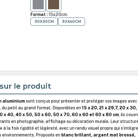
ARGENT MAT BROSSÉ
AMBRE MAT
Format :
15x20cm
30X30CM
30X40CM
sur le produit
n aluminium
sont conçus pour présenter et protéger vos images avec
, du petit au grand format. Disponibles en
15 x 20, 21 x 29,7, 20 x 30
40 x 40, 40 x 50, 50 x 60, 50 x 70, 60 x 60 et 60 x 80 cm
, ils couv
rants en photographie, affichage ou décoration murale. Leur structur
 à la fois rigidité et légèreté, avec un rendu visuel propre qui s’intègr
ts environnements. Proposés en
blanc brillant, argent mat brossé,