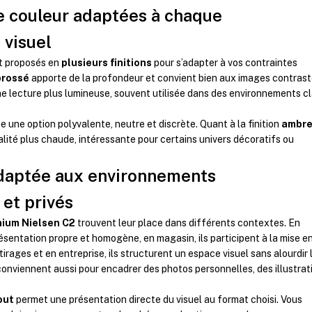
de couleur adaptées à chaque
 visuel
t proposés en
plusieurs finitions
pour s’adapter à vos contraintes
brossé
apporte de la profondeur et convient bien aux images contrast
e lecture plus lumineuse, souvent utilisée dans des environnements cl
e une option polyvalente, neutre et discrète. Quant à la finition
ambr
nalité plus chaude, intéressante pour certains univers décoratifs ou
adaptée aux environnements
 et privés
nium Nielsen C2
trouvent leur place dans différents contextes. En
résentation propre et homogène, en magasin, ils participent à la mise e
tirages et en entreprise, ils structurent un espace visuel sans alourdir 
 conviennent aussi pour encadrer des photos personnelles, des illustrat
out
permet une présentation directe du visuel au format choisi. Vous