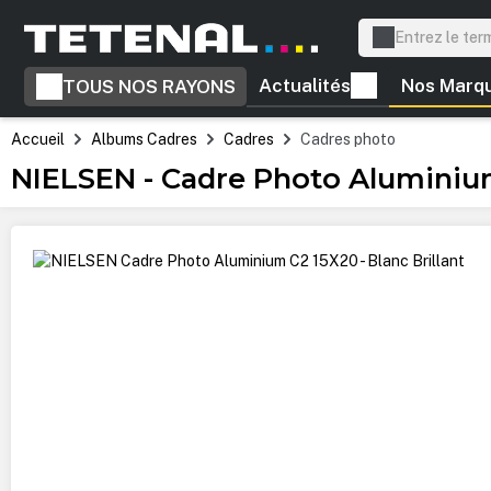
recherche
Passer à la navigation principale
Actualités
Nos Marq
TOUS NOS RAYONS
Accueil
Albums Cadres
Cadres
Cadres photo
NIELSEN - Cadre Photo Aluminium 
Ignorer la galerie d'images