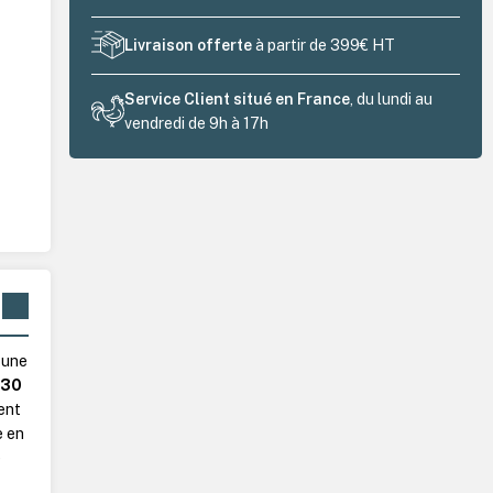
Livraison offerte
à partir de 399€ HT
Service Client situé en France
, du lundi au
vendredi de 9h à 17h
 une
, 30
rent
e en
e