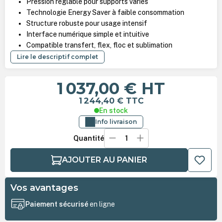
Pression réglable pour supports variés
Technologie Energy Saver à faible consommation
Structure robuste pour usage intensif
Interface numérique simple et intuitive
Compatible transfert, flex, floc et sublimation
Lire le descriptif complet
1 037,00 €
HT
1 244,40 €
TTC
En stock
Info livraison
Quantité
AJOUTER AU PANIER
Vos avantages
Paiement sécurisé
en ligne