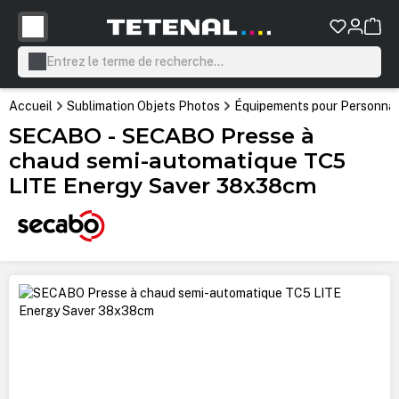
tenu principal
Accueil
Sublimation Objets Photos
Équipements pour Personnali
SECABO - SECABO Presse à
chaud semi-automatique TC5
LITE Energy Saver 38x38cm
Ignorer la galerie d'images