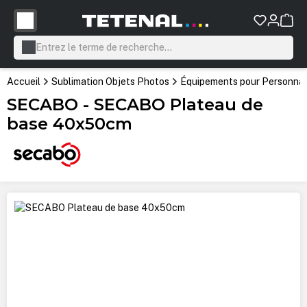
tenu principal
Accueil
Sublimation Objets Photos
Équipements pour Personnali
SECABO - SECABO Plateau de
base 40x50cm
Ignorer la galerie d'images