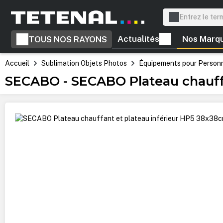
recherche
Passer à la navigation principale
Actualités
Nos Marq
TOUS NOS RAYONS
Accueil
Sublimation Objets Photos
Équipements pour Personna
SECABO - SECABO Plateau chauff
Ignorer la galerie d'images