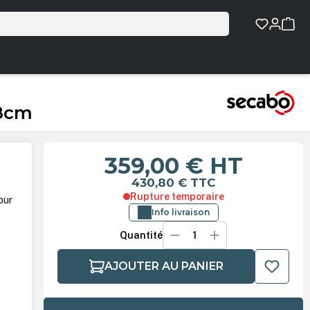
38cm
359,00 €
HT
430,80 €
TTC
Rupture temporaire
our
Info livraison
Quantité
AJOUTER AU PANIER