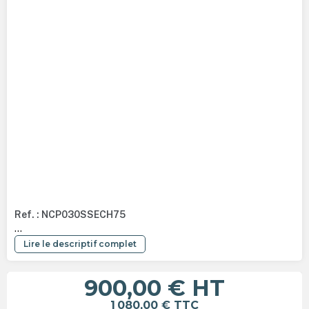
Ref. : NCP030SSECH75
...
Lire le descriptif complet
900,00 €
HT
1 080,00 €
TTC