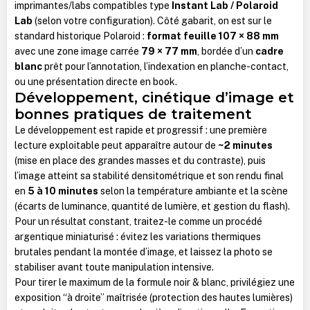
imprimantes/labs compatibles type
Instant Lab / Polaroid
Lab
(selon votre configuration). Côté gabarit, on est sur le
standard historique Polaroid :
format feuille 107 × 88 mm
avec une zone image carrée
79 × 77 mm
, bordée d’un
cadre
blanc
prêt pour l’annotation, l’indexation en planche-contact,
ou une présentation directe en book.
Développement, cinétique d’image et
bonnes pratiques de traitement
Le développement est rapide et progressif : une première
lecture exploitable peut apparaître autour de
~2 minutes
(mise en place des grandes masses et du contraste), puis
l’image atteint sa stabilité densitométrique et son rendu final
en
5 à 10 minutes
selon la température ambiante et la scène
(écarts de luminance, quantité de lumière, et gestion du flash).
Pour un résultat constant, traitez-le comme un procédé
argentique miniaturisé : évitez les variations thermiques
brutales pendant la montée d’image, et laissez la photo se
stabiliser avant toute manipulation intensive.
Pour tirer le maximum de la formule noir & blanc, privilégiez une
exposition “à droite” maîtrisée (protection des hautes lumières)