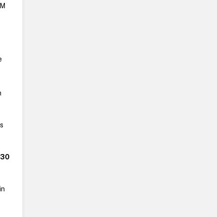
AM
e
n
ns
n
30
in