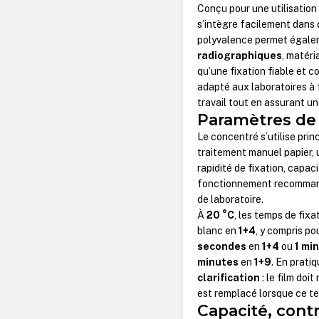
Conçu pour une utilisation
s’intègre facilement dans
polyvalence permet égalem
radiographiques
, matéri
qu’une fixation fiable et 
adapté aux laboratoires à 
travail tout en assurant u
Paramètres de 
Le concentré s’utilise prin
traitement manuel papier, 
rapidité de fixation, capa
fonctionnement recomman
de laboratoire.
À
20 °C
, les temps de fixa
blanc en
1+4
, y compris po
secondes
en
1+4
ou
1 mi
minutes
en
1+9
. En prati
clarification
: le film doi
est remplacé lorsque ce 
Capacité, cont