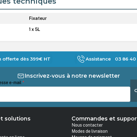
ues techniques
Fixateur
1 x 5L
n offerte dès 399€ HT
Assistance 03 86 40 
Inscrivez-vous à notre newsletter
esse e-mail
*
t solutions
Commandes et suppor
Nous contacter
Modes de livraison