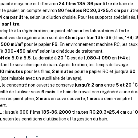
capacité moyenne est d’environ
24 films 135-36 par litre
de bain de
r le papier, on compte environ
80 feuilles RC 20,3×25,4 cm par litr
 cm par litre
, selon la dilution choisie. Pour les supports spécialisés, 
² par litre
.
pté à la régénération, un point clé pour les laboratoires à forte
dicatives de régénération sont de
45 ml par film 135-36
(films,
1+4
),
t
500 ml/m²
pour le papier
FB
. En environnement machine RC, les taux
u’à
300–450 ml/m²
selon la cinétique de traitement.
pH de 5,0 à 5,5
. La densité à
20 °C
est de
1,080–1,090
en
1+4
et
litant le suivi chimique du bain. Après fixation, les temps de lavage
 10 minutes
pour les films,
2 minutes
pour le papier RC et jusqu’à
60
(optimisable avec un auxiliaire de lavage).
, le concentré non ouvert se conserve
jusqu’à 2 ans
entre
5 et 20 °C
illé de l’utiliser sous
6 mois
. Le bain de travail non régénéré a une du
en récipient plein,
2 mois
en cuve couverte,
1 mois
à demi-rempli et
ert.
L
: jusqu’à
600 films 135-36
,
2000 tirages RC 20,3×25,4 cm
ou
1
m
, selon les conditions d’utilisation et la gestion du bain.