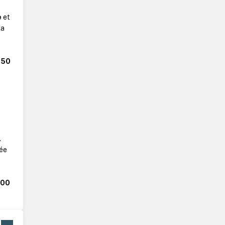
e
et
la
250
.
rée
000