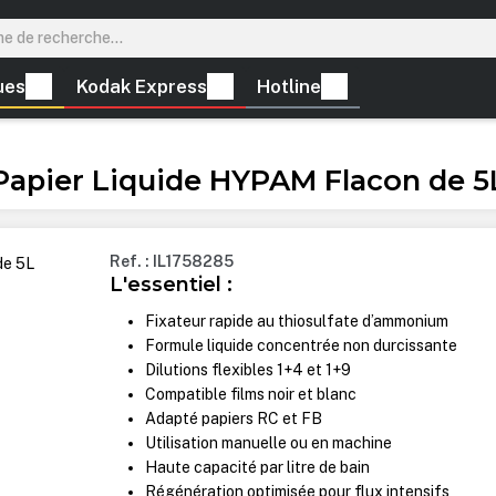
ues
Kodak Express
Hotline
 Papier Liquide HYPAM Flacon de 5
Ref. : IL1758285
L'essentiel :
Fixateur rapide au thiosulfate d’ammonium
Formule liquide concentrée non durcissante
Dilutions flexibles 1+4 et 1+9
Compatible films noir et blanc
Adapté papiers RC et FB
Utilisation manuelle ou en machine
Haute capacité par litre de bain
Régénération optimisée pour flux intensifs