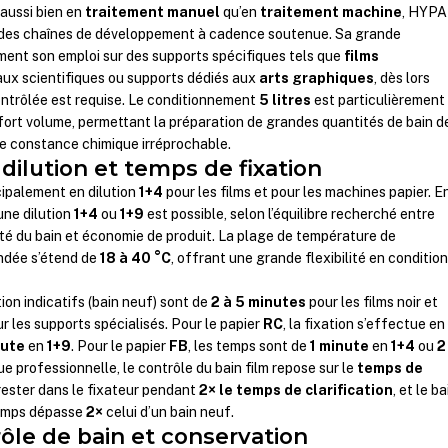
 aussi bien en
traitement manuel
qu’en
traitement machine
, HYP
 des chaînes de développement à cadence soutenue. Sa grande
ent son emploi sur des supports spécifiques tels que
films
aux scientifiques ou supports dédiés aux
arts graphiques
, dès lors
contrôlée est requise. Le conditionnement
5 litres
est particulièrement
fort volume, permettant la préparation de grandes quantités de bain d
ne constance chimique irréprochable.
dilution et temps de fixation
cipalement en dilution
1+4
pour les films et pour les machines papier. E
une dilution
1+4
ou
1+9
est possible, selon l’équilibre recherché entre
cité du bain et économie de produit. La plage de température de
dée s’étend de
18 à 40 °C
, offrant une grande flexibilité en conditio
tion indicatifs (bain neuf) sont de
2 à 5 minutes
pour les films noir et
ur les supports spécialisés. Pour le papier
RC
, la fixation s’effectue e
nute
en
1+9
. Pour le papier
FB
, les temps sont de
1 minute
en
1+4
ou
2
que professionnelle, le contrôle du bain film repose sur le
temps de
t rester dans le fixateur pendant
2× le temps de clarification
, et le ba
temps dépasse
2×
celui d’un bain neuf.
rôle de bain et conservation