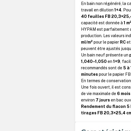
En bain non régénéré, la 
travail en dilution
1+4
. Pou
40 feuilles FB 20,3×25,4
capacité est donnée à
1 m
HYPAM est parfaitement ada
production. Les valeurs in
ml/m²
pour le papier
RC
e
peuvent être ajustés jusq
Un bain neuf présente un
1,040–1,050
en
1+9
, faci
recommandés sont de
5 à
minutes
pour le papier FB 
En termes de conservation
Une fois ouvert, il est conse
de vie maximale de
6 mois
environ
7 jours
en bac ouv
Rendement du flacon 5 
tirages FB 20,3×25,4 c