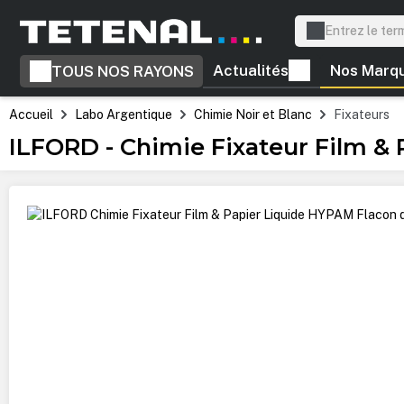
recherche
Passer à la navigation principale
Actualités
Nos Marq
TOUS NOS RAYONS
Accueil
Labo Argentique
Chimie Noir et Blanc
Fixateurs
ILFORD - Chimie Fixateur Film &
Ignorer la galerie d'images