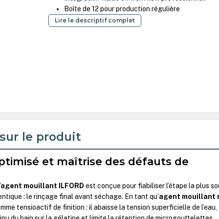
Boîte de 12 pour production régulière
Lire le descriptif complet
sur le produit
ptimisé et maîtrise des défauts de
d’agent mouillant ILFORD
est conçue pour fiabiliser l’étape la plus s
ntique : le rinçage final avant séchage. En tant qu’
agent mouillant
omme tensioactif de finition : il abaisse la tension superficielle de l’eau,
nu du bain sur la gélatine et limite la rétention de microgouttelettes.