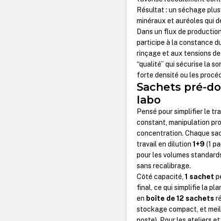
Résultat : un séchage plu
minéraux et auréoles qui dé
Dans un flux de production
participe à la constance du
rinçage et aux tensions de 
“qualité” qui sécurise la so
forte densité ou les procé
Sachets pré-dos
labo
Pensé pour simplifier le tr
constant, manipulation prop
concentration. Chaque sac
travail en dilution
1+9
(1 pa
pour les volumes standards
sans recalibrage.
Côté capacité,
1 sachet
pe
final, ce qui simplifie la 
en
boîte de 12 sachets
ré
stockage compact, et meill
poste). Pour les ateliers e