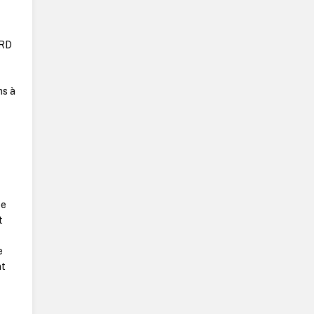
ORD
ms à
ée
t
e
nt