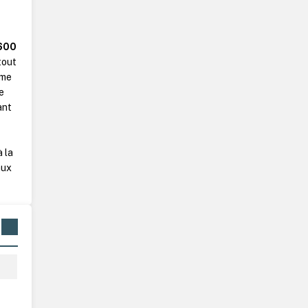
600
tout
rme
e
ant
 la
aux