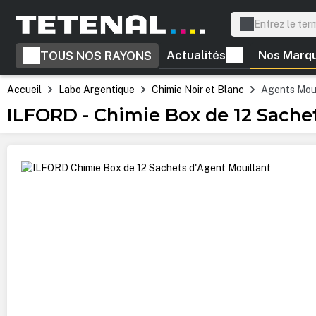
recherche
Passer à la navigation principale
Actualités
Nos Marq
TOUS NOS RAYONS
Accueil
Labo Argentique
Chimie Noir et Blanc
Agents Moui
ILFORD - Chimie Box de 12 Sachet
Ignorer la galerie d'images