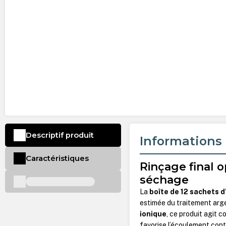
Descriptif produit
Informations 
Caractéristiques
Rinçage final o
séchage
La
boîte de 12 sachets 
estimée du traitement arge
ionique
, ce produit agit c
favorise l’écoulement conti