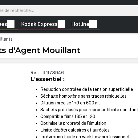
ues
Kodak Express
Hotline
llants
s d'Agent Mouillant
Ref. : IL1178946
L'essentiel :
Réduction contrôlée de la tension superficielle
Séchage homogène sans traces résiduelles
Dilution précise 1+9 en 600 ml
Sachets pré-dosés pour reproductibilité constan
Compatible films 135 et 120
Optimise la propreté de l’émulsion
Limite dépôts calcaires et auréoles
Intégration fluide en workflow professionnel