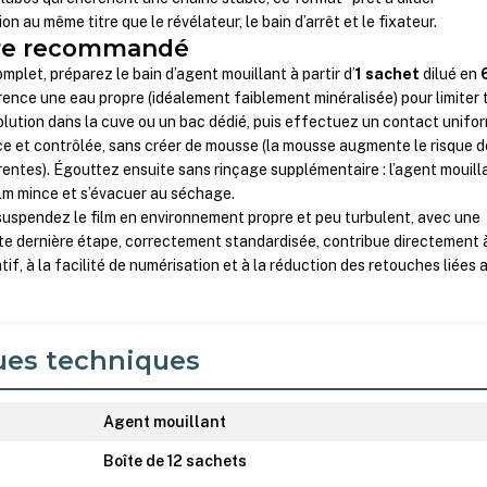
ion au même titre que le révélateur, le bain d’arrêt et le fixateur.
ire recommandé
mplet, préparez le bain d’agent mouillant à partir d’
1 sachet
dilué en
érence une eau propre (idéalement faiblement minéralisée) pour limiter 
solution dans la cuve ou un bac dédié, puis effectuez un contact unifo
ce et contrôlée, sans créer de mousse (la mousse augmente le risque d
entes). Égouttez ensuite sans rinçage supplémentaire : l’agent mouill
ilm mince et s’évacuer au séchage.
suspendez le film en environnement propre et peu turbulent, avec une
te dernière étape, correctement standardisée, contribue directement à
if, à la facilité de numérisation et à la réduction des retouches liées 
ues techniques
Agent mouillant
Boîte de 12 sachets