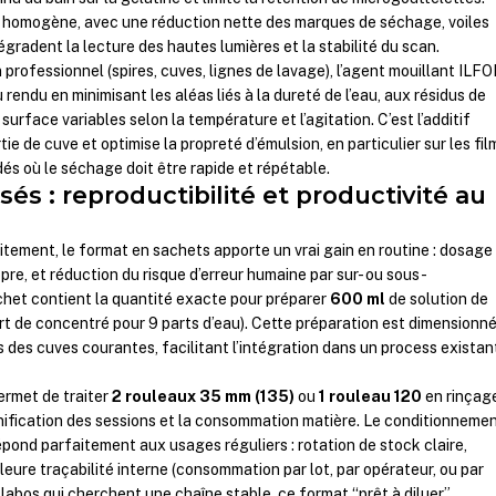
s homogène, avec une réduction nette des marques de séchage, voiles
gradent la lecture des hautes lumières et la stabilité du scan.
 professionnel (spires, cuves, lignes de lavage), l’agent mouillant ILF
 rendu en minimisant les aléas liés à la dureté de l’eau, aux résidus de
surface variables selon la température et l’agitation. C’est l’additif
rtie de cuve et optimise la propreté d’émulsion, en particulier sur les fil
dés où le séchage doit être rapide et répétable.
és : reproductibilité et productivité au
aitement, le format en sachets apporte un vrai gain en routine : dosage
re, et réduction du risque d’erreur humaine par sur- ou sous-
het contient la quantité exacte pour préparer
600 ml
de solution de
rt de concentré pour 9 parts d’eau). Cette préparation est dimensionn
 des cuves courantes, facilitant l’intégration dans un process existan
rmet de traiter
2 rouleaux 35 mm (135)
ou
1 rouleau 120
en rinçag
planification des sessions et la consommation matière. Le conditionneme
pond parfaitement aux usages réguliers : rotation de stock claire,
eure traçabilité interne (consommation par lot, par opérateur, ou par
t labos qui cherchent une chaîne stable, ce format “prêt à diluer”