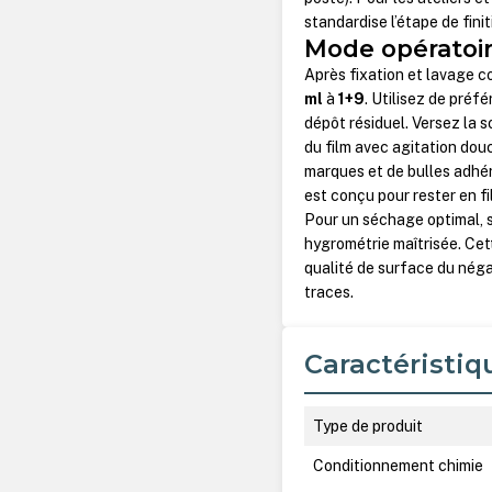
standardise l’étape de finit
Mode opérato
Après fixation et lavage co
ml
à
1+9
. Utilisez de préf
dépôt résiduel. Versez la 
du film avec agitation dou
marques et de bulles adhér
est conçu pour rester en f
Pour un séchage optimal, 
hygrométrie maîtrisée. Cet
qualité de surface du négat
traces.
Caractéristiq
Type de produit
Conditionnement chimie