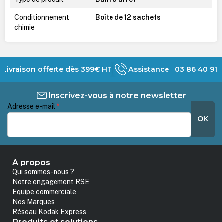
Conditionnement
Boîte de 12 sachets
chimie
Livraison offerte dès 399€ HT
Assistance 03 86 40 91 
Inscrivez-vous à notre newsletter
Adresse e-mail
*
OK
A propos
Qui sommes-nous ?
Notre engagement RSE
Equipe commerciale
Nos Marques
Réseau Kodak Express
Produits et solutions