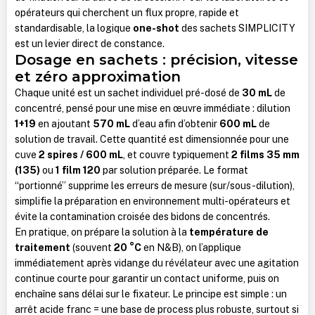
opérateurs qui cherchent un flux propre, rapide et
standardisable, la logique
one-shot
des sachets SIMPLICITY
est un levier direct de constance.
Dosage en sachets : précision, vitesse
et zéro approximation
Chaque unité est un sachet individuel pré-dosé de
30 mL
de
concentré, pensé pour une mise en œuvre immédiate : dilution
1+19
en ajoutant
570 mL
d’eau afin d’obtenir
600 mL
de
solution de travail. Cette quantité est dimensionnée pour une
cuve
2 spires / 600 mL
, et couvre typiquement
2 films 35 mm
(135)
ou
1 film 120
par solution préparée. Le format
“portionné” supprime les erreurs de mesure (sur/sous-dilution),
simplifie la préparation en environnement multi-opérateurs et
évite la contamination croisée des bidons de concentrés.
En pratique, on prépare la solution à la
température de
traitement
(souvent
20 °C
en N&B), on l’applique
immédiatement après vidange du révélateur avec une agitation
continue courte pour garantir un contact uniforme, puis on
enchaîne sans délai sur le fixateur. Le principe est simple : un
arrêt acide franc = une base de process plus robuste, surtout si