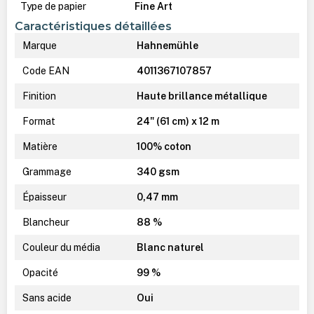
Type de papier
Fine Art
Caractéristiques détaillées
Marque
Hahnemühle
Code EAN
4011367107857
Finition
Haute brillance métallique
Format
24" (61 cm) x 12 m
Matière
100% coton
Grammage
340 gsm
Épaisseur
0,47 mm
Blancheur
88 %
Couleur du média
Blanc naturel
Opacité
99 %
Sans acide
Oui