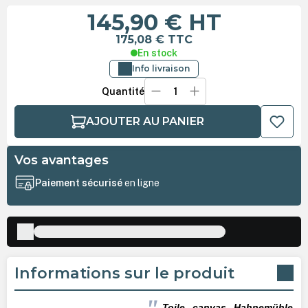
145,90 €
HT
175,08 €
TTC
En stock
Info livraison
Quantité
AJOUTER AU PANIER
Vos avantages
Paiement sécurisé
en ligne
Informations sur le produit
Toile canvas Hahnemühle