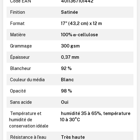
Code EAN
4011367101442
Finition
Satinée
Format
17" (43,2 cm) x 12 m
Matière
100% α-cellulose
Grammage
300 gsm
Épaisseur
0,37 mm
Blancheur
92 %
Couleur du média
Blanc
Opacité
98 %
Sans acide
Oui
Température et
humidité 35 à 65%, température
humidité de
10 à 30°C
conservation idéale
Résistance à l'eau
Très haute