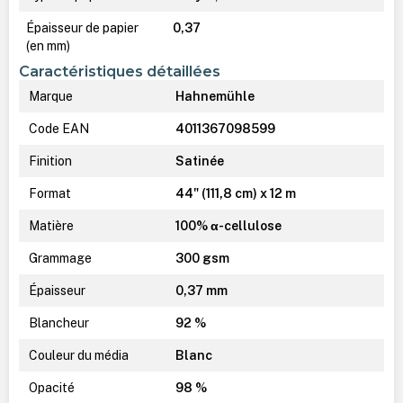
Épaisseur de papier
0,37
(en mm)
Caractéristiques détaillées
Marque
Hahnemühle
Code EAN
4011367098599
Finition
Satinée
Format
44" (111,8 cm) x 12 m
Matière
100% α-cellulose
Grammage
300 gsm
Épaisseur
0,37 mm
Blancheur
92 %
Couleur du média
Blanc
Opacité
98 %