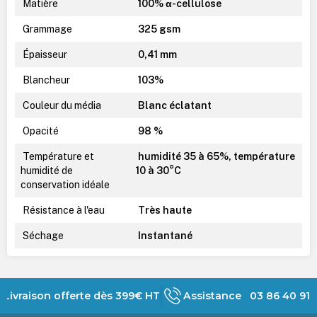
Matière
100% α-cellulose
Grammage
325 gsm
Épaisseur
0,41 mm
Blancheur
103%
Couleur du média
Blanc éclatant
Opacité
98 %
Température et
humidité 35 à 65%, température
humidité de
10 à 30°C
conservation idéale
Résistance à l'eau
Très haute
Séchage
Instantané
Livraison offerte dès 399€ HT
Assistance 03 86 40 91 