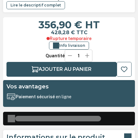
Lire le descriptif complet
356,90 €
HT
428,28 €
TTC
Rupture temporaire
Info livraison
Quantité
AJOUTER AU PANIER
Vos avantages
Paiement sécurisé
en ligne
Informations sur le produit