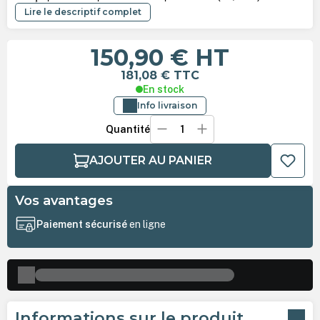
Lire le descriptif complet
150,90 €
HT
181,08 €
TTC
En stock
Info livraison
Quantité
AJOUTER AU PANIER
Vos avantages
Paiement sécurisé
en ligne
Informations sur le produit