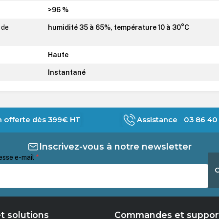
>96 %
 de
humidité 35 à 65%, température 10 à 30°C
Haute
Instantané
n offerte dès 399€ HT
Assistance 03 86 40 
Inscrivez-vous à notre newsletter
esse e-mail
*
t solutions
Commandes et suppor