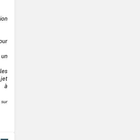
ion
our
 un
les
et
t à
sur