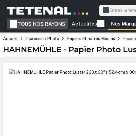
recherche
Passer à la navigation principale
Actualités
Nos Marq
TOUS NOS RAYONS
Accueil
Impression Photo
Papiers et autres Médias
Papiers
HAHNEMÜHLE - Papier Photo Lust
Ignorer la galerie d'images