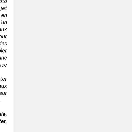
oto
jet
 en
'un
eux
our
des
ier
une
face
ter
aux
sur
.
ie,
r,