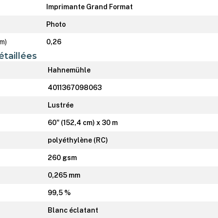
Imprimante Grand Format
Photo
mm)
0,26
étaillées
Hahnemühle
4011367098063
Lustrée
60" (152,4 cm) x 30 m
polyéthylène (RC)
260 gsm
0,265 mm
99,5 %
Blanc éclatant