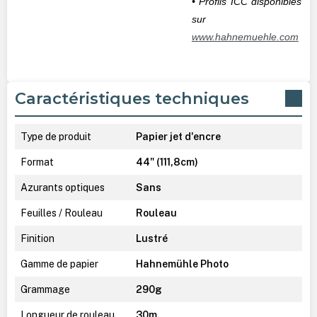
• Profils ICC disponibles
sur
www.hahnemuehle.com
Caractéristiques techniques
Type de produit
Papier jet d'encre
Format
44" (111,8cm)
Azurants optiques
Sans
Feuilles / Rouleau
Rouleau
Finition
Lustré
Gamme de papier
Hahnemühle Photo
Grammage
290g
Longueur de rouleau
30m