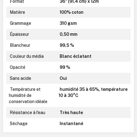
Format
36" (91,4 cm) x 12m
Matière
100% coton
Grammage
310 gsm
Épaisseur
0,50 mm
Blancheur
99,5 %
Couleur du média
Blanc éclatant
Opacité
99 %
Sans acide
Oui
Température et
humidité 35 à 65%, température
humidité de
10 à 30°C
conservation idéale
Résistance à l'eau
Très haute
Séchage
Instantané