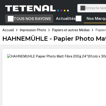
recherche
Passer à la navigation principale
Actualités
Nos Marq
TOUS NOS RAYONS
Accueil
Impression Photo
Papiers et autres Médias
Papiers
HAHNEMÜHLE - Papier Photo Matt
Ignorer la galerie d'images