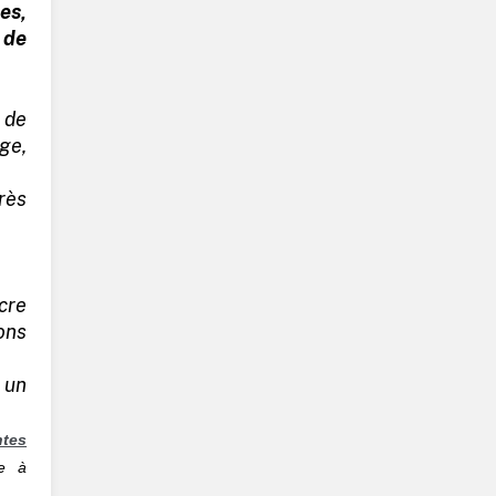
s,
 de
 de
ge,
rès
cre
ons
 un
ntes
re à