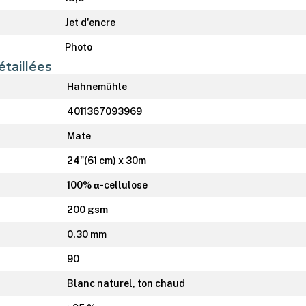
Jet d'encre
Photo
étaillées
Hahnemühle
4011367093969
Mate
24"(61 cm) x 30m
100% α-cellulose
200 gsm
0,30 mm
90
Blanc naturel, ton chaud