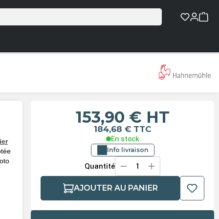
153,90 €
HT
184,68 €
TTC
En stock
ier
Info livraison
ptée
hoto
Quantité
AJOUTER AU PANIER