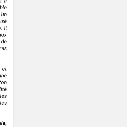
r à
ble
un
isé
. Il
aux
 de
res
e et
une
ton
lité
les
les
ie,