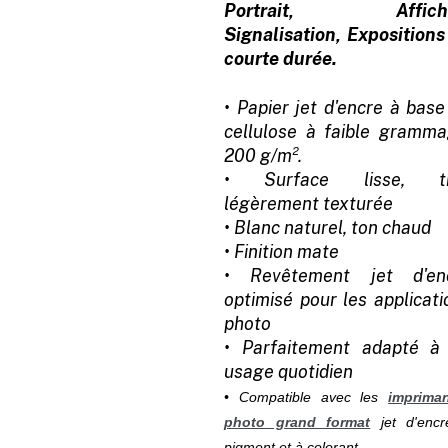
Portrait, Affiche
Signalisation, Expositions
courte durée.
• Papier jet d'encre à base
cellulose à faible gramma
200 g/m².
• Surface lisse, t
légèrement texturée
• Blanc naturel, ton chaud
• Finition mate
• Revêtement jet d'en
optimisé pour les applicati
photo
• Parfaitement adapté à
usage quotidien
• Compatible avec les
imprima
photo grand format
jet d'enc
pigment et à colorant