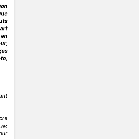
ion
que
uts
art
 en
ur,
ages
to,
ant
cre
avec
our