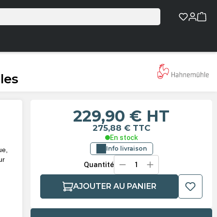
les
229,90 €
HT
275,88 €
TTC
En stock
Info livraison
ue,
ur
Quantité
AJOUTER AU PANIER