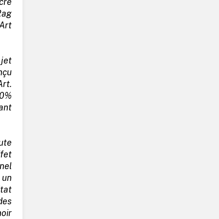
cre
ag
Art
jet
nçu
rt.
00%
ant
ute
fet
nel
un
tat
des
oir