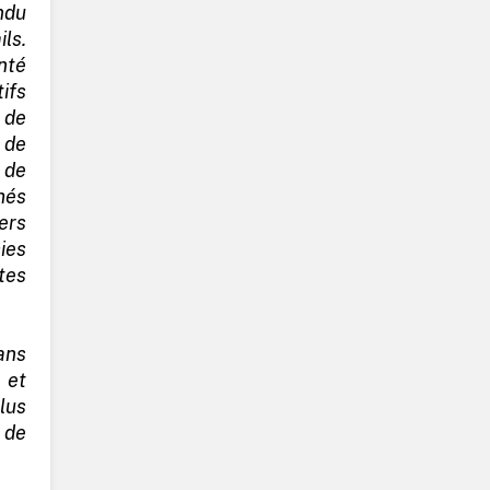
ndu
ls.
nté
ifs
 de
 de
 de
és
ers
ies
tes
ans
 et
lus
 de