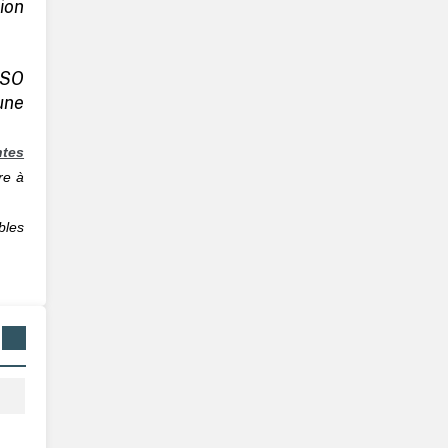
ion
ISO
une
ntes
re à
les