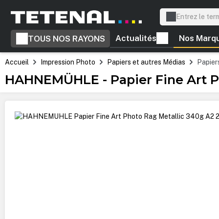
recherche
Passer à la navigation principale
Actualités
Nos Marq
TOUS NOS RAYONS
Accueil
Impression Photo
Papiers et autres Médias
Papiers
HAHNEMÜHLE - Papier Fine Art Ph
Ignorer la galerie d'images