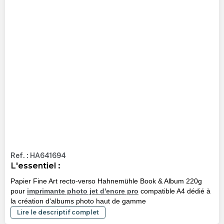
Ref. : HA641694
L'essentiel :
Papier Fine Art recto-verso Hahnemühle Book & Album 220g
pour
imprimante photo jet d'encre pro
compatible A4 dédié à
la création d'albums photo haut de gamme
Lire le descriptif complet