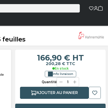
feuilles
166,90 €
HT
200,28 €
TTC
En stock
Info livraison
ble
Quantité
AJOUTER AU PANIER