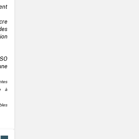
ent
cre
es
ion
ISO
une
ntes
re à
les