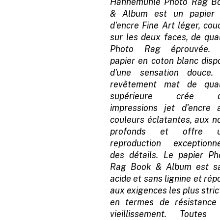
Hahnemühle Photo Rag B
& Album est un papier 
d'encre Fine Art léger, cou
sur les deux faces, de qual
Photo Rag éprouvée.
papier en coton blanc disp
d'une sensation douce.
revêtement mat de qual
supérieure crée d
impressions jet d'encre 
couleurs éclatantes, aux no
profonds et offre 
reproduction exceptionne
des détails. Le papier Ph
Rag Book & Album est s
acide et sans lignine et ré
aux exigences les plus stri
en termes de résistance
vieillissement. Toutes 