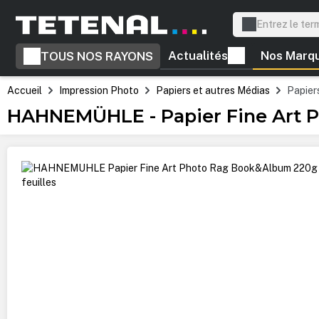
recherche
Passer à la navigation principale
Actualités
Nos Marq
TOUS NOS RAYONS
Accueil
Impression Photo
Papiers et autres Médias
Papiers
HAHNEMÜHLE - Papier Fine Art P
Ignorer la galerie d'images