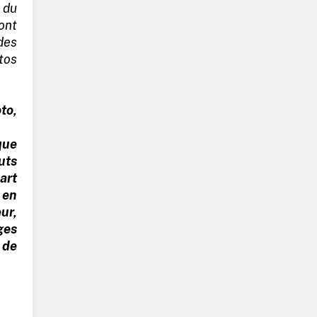
 du
ont
des
tos
.
to,
que
uts
art
 en
ur,
ages
 de