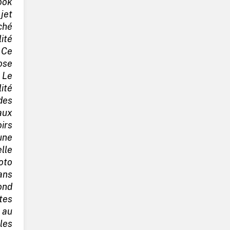
ook
jet
ché
ité
 Ce
ose
 Le
ité
es
aux
irs
une
lle
oto
ans
pond
ctes
 au
les