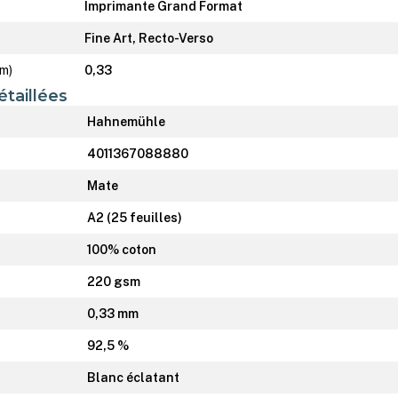
Imprimante Grand Format
Fine Art, Recto-Verso
mm)
0,33
étaillées
Hahnemühle
4011367088880
Mate
A2 (25 feuilles)
100% coton
220 gsm
0,33 mm
92,5 %
Blanc éclatant