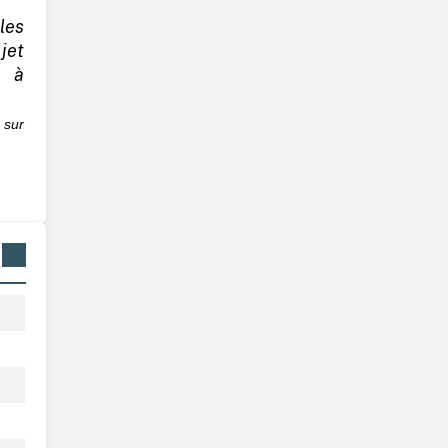
les
et
t à
sur