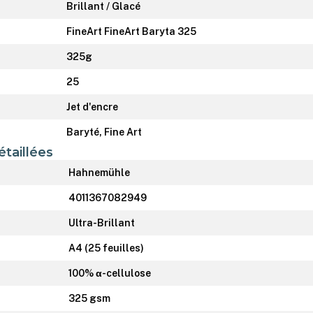
Brillant / Glacé
FineArt FineArt Baryta 325
325g
25
Jet d'encre
Baryté, Fine Art
étaillées
Hahnemühle
4011367082949
Ultra-Brillant
A4 (25 feuilles)
100% α-cellulose
325 gsm