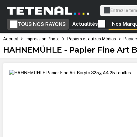
recherche
Passer à la navigation principale
Actualités
Nos Marq
TOUS NOS RAYONS
Accueil
Impression Photo
Papiers et autres Médias
Papiers
HAHNEMÜHLE - Papier Fine Art Ba
Ignorer la galerie d'images