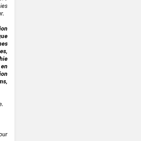
ies
r.
ion
que
es
es,
hie
 en
ion
ms,
e.
our