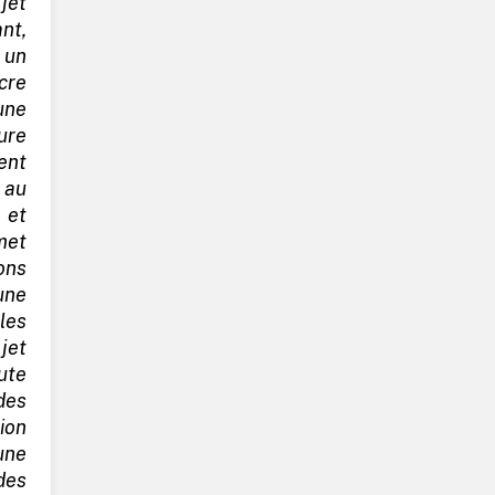
jet
ant,
 un
cre
une
ture
nt
 au
 et
met
ons
une
les
jet
ute
des
ion
une
des