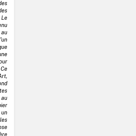
des
des
 Le
enu
 au
'un
que
une
our
 Ce
rt,
ond
ctes
 au
ier
 un
les
ose
ère