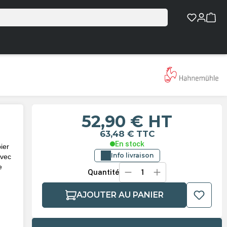
52,90 €
HT
63,48 €
TTC
En stock
ier
Info livraison
avec
e
Quantité
AJOUTER AU PANIER