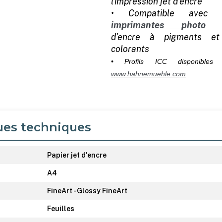
l'impression jet d'encre
• Compatible avec 
imprimantes photo
j
d'encre à pigments e
colorants
• Profils ICC disponibles 
www.hahnemuehle.com
ues techniques
Papier jet d'encre
A4
FineArt - Glossy FineArt
Feuilles