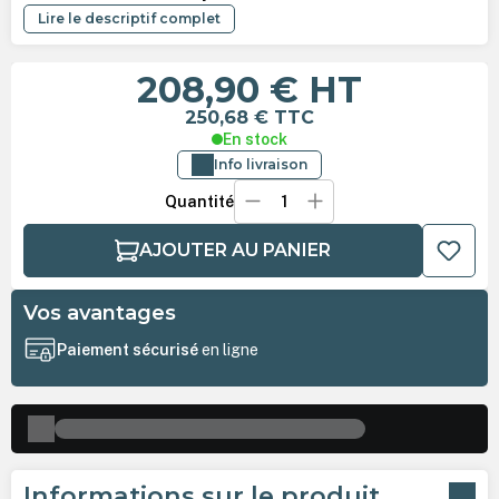
Lire le descriptif complet
208,90 €
HT
250,68 €
TTC
En stock
Info livraison
Quantité
AJOUTER AU PANIER
Vos avantages
Paiement sécurisé
en ligne
Informations sur le produit