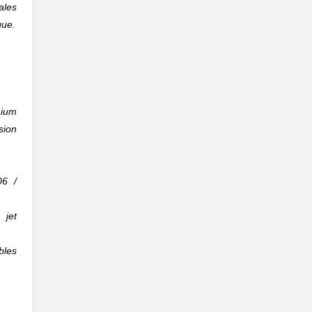
ales
que.
mium
sion
06 /
 jet
les