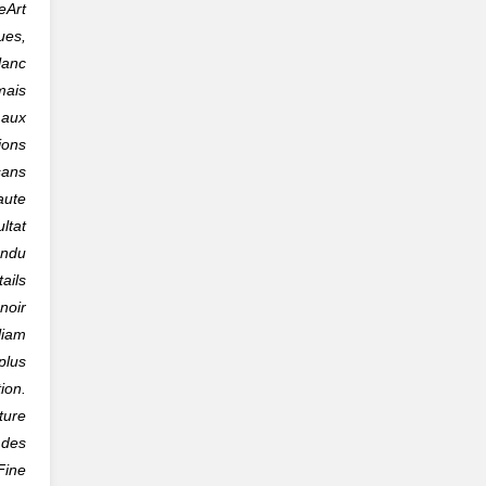
eArt
ues,
anc
mais
 aux
ions
sans
aute
ltat
endu
ils
noir
liam
plus
ion.
ure
 des
Fine