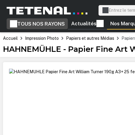
recherche
Passer à la navigation principale
Actualités
Nos Marq
TOUS NOS RAYONS
Accueil
Impression Photo
Papiers et autres Médias
Papiers
HAHNEMÜHLE - Papier Fine Art Wi
Ignorer la galerie d'images