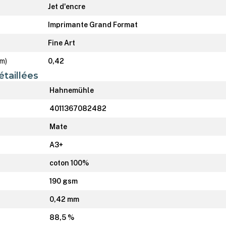
Jet d'encre
Imprimante Grand Format
Fine Art
mm)
0,42
étaillées
Hahnemühle
4011367082482
Mate
A3+
coton 100%
190 gsm
0,42 mm
88,5 %