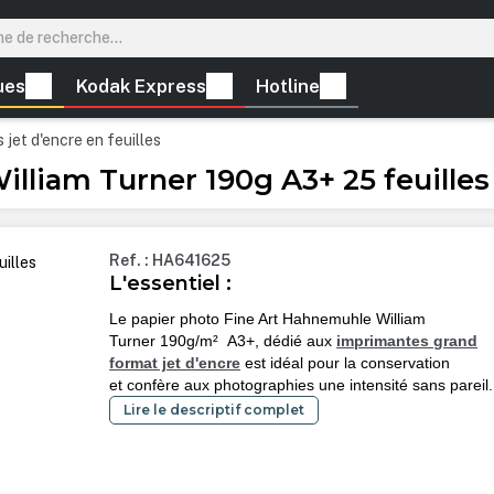
ues
Kodak Express
Hotline
 jet d'encre en feuilles
lliam Turner 190g A3+ 25 feuilles
Ref. : HA641625
L'essentiel :
Le papier photo Fine Art Hahnemuhle William
Turner
190g/m²
A3+
, dédié aux
imprimantes grand
format jet d'encre
est idéal pour la conservation
et
confère aux photographies une intensité sans pareil.
Lire le descriptif complet