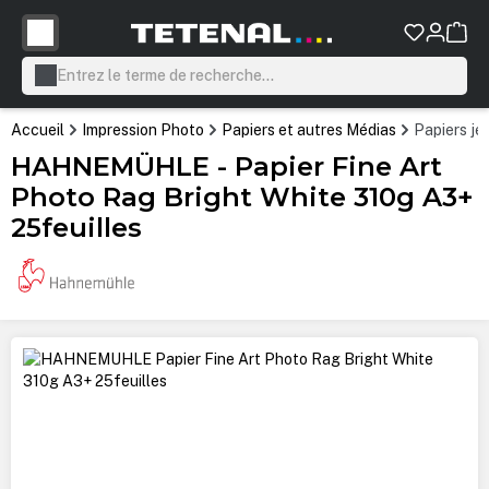
tenu principal
Accueil
Impression Photo
Papiers et autres Médias
Papiers jet
HAHNEMÜHLE - Papier Fine Art
Photo Rag Bright White 310g A3+
25feuilles
Ignorer la galerie d'images