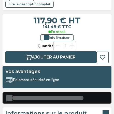
Lire le descriptif complet
117,90 €
HT
141,48 €
TTC
En stock
Info livraison
Quantité
AJOUTER AU PANIER
Vos avantages
Paiement sécurisé
en ligne
Informations sur le produit