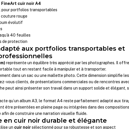
FineArt cuir noir A4
 pour portfolios transportables
c couture rouge
lbum évolutif
es
squ’à 40 feuilles
es de protection
dapté aux portfolios transportables et
professionnelles
cm)
représente un équilibre très apprécié par les photographes. Il offr
table tout en restant facile à manipuler et à transporter.
lement dans un sac ou une mallette photo. Cette dimension simplifie le
ez-vous clients, de présentations commerciales ou de rencontres ave
he peut ainsi présenter son travail dans un support solide et élégant, 
pacte qu’un album A3, le format A4 reste parfaitement adapté aux tir
ent être présentées en pleine page ou intégrées dans des composition
 afin de construire une narration visuelle fluide.
 en cuir noir durable et élégante
ilise un
cuir noir
sélectionné pour sa robustesse et son aspect