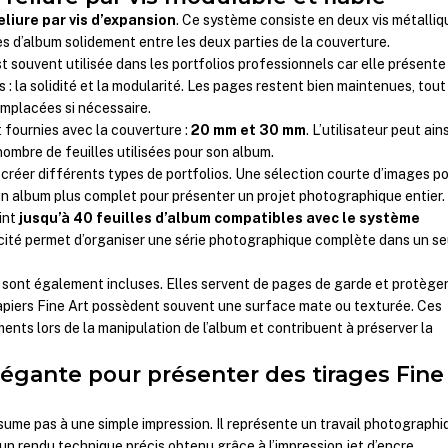
eliure par vis d’expansion
. Ce système consiste en deux vis métalliq
es d’album solidement entre les deux parties de la couverture.
st souvent utilisée dans les portfolios professionnels car elle présente
: la solidité et la modularité. Les pages restent bien maintenues, tout
emplacées si nécessaire.
 fournies avec la couverture :
20 mm et 30 mm
. L’utilisateur peut ains
 nombre de feuilles utilisées pour son album.
 créer différents types de portfolios. Une sélection courte d’images p
n album plus complet pour présenter un projet photographique entier.
int
jusqu’à 40 feuilles d’album compatibles avec le système
cité permet d’organiser une série photographique complète dans un se
s sont également incluses. Elles servent de pages de garde et protège
papiers Fine Art possèdent souvent une surface mate ou texturée. Ces
ements lors de la manipulation de l’album et contribuent à préserver la
légante pour présenter des tirages Fine
ésume pas à une simple impression. Il représente un travail photographi
 un rendu technique précis obtenu grâce à l’impression jet d’encre