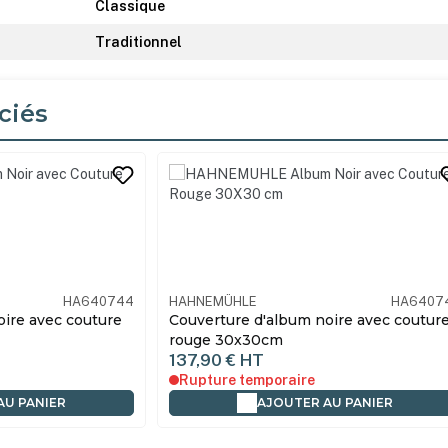
Classique
Traditionnel
ciés
its
HA640744
HAHNEMÜHLE
HA6407
oire avec couture
Couverture d'album noire avec coutur
rouge 30x30cm
137,90 €
HT
Rupture temporaire
AU PANIER
AJOUTER AU PANIER