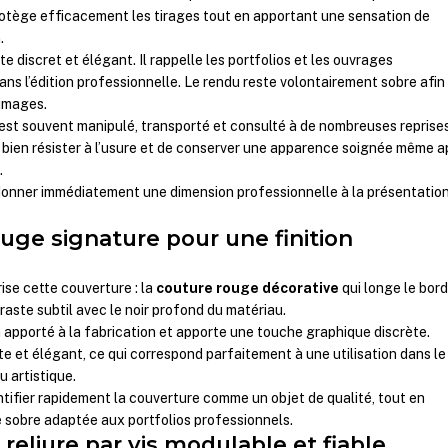
rotège efficacement les tirages tout en apportant une sensation de
.
te discret et élégant. Il rappelle les portfolios et les ouvrages
ans l’édition professionnelle. Le rendu reste volontairement sobre afin
 images.
st souvent manipulé, transporté et consulté à de nombreuses reprises
 bien résister à l’usure et de conserver une apparence soignée même a
.
 donner immédiatement une dimension professionnelle à la présentatio
uge signature pour une finition
ise cette couverture : la
couture rouge décorative
qui longe le bord
traste subtil avec le noir profond du matériau.
n apporté à la fabrication et apporte une touche graphique discrète.
te et élégant, ce qui correspond parfaitement à une utilisation dans le
 artistique.
entifier rapidement la couverture comme un objet de qualité, tout en
 sobre adaptée aux portfolios professionnels.
eliure par vis modulable et fiable