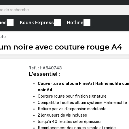
ues
Kodak Express
Hotline
oto
um noire avec couture rouge A4
Ref. : HA640743
L'essentiel :
Couverture d’album FineArt Hahnemühle cui
noir A4
Couture rouge pour finition signature
Compatible feuilles album système Hahnemühle
Reliure par vis d’expansion modulable
2 longueurs de vis incluses
Jusqu’à 40 feuilles selon épaisseur
Remplacement des pages simple et rapide