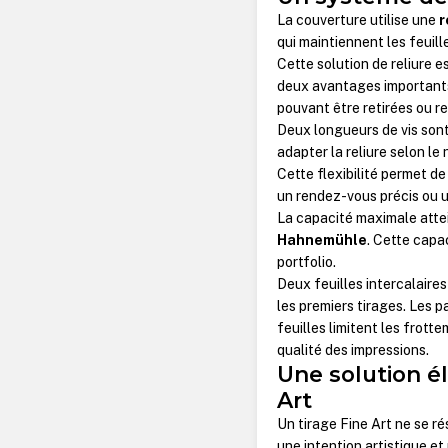
La couverture utilise une
r
qui maintiennent les feuill
Cette solution de reliure e
deux avantages importants 
pouvant être retirées ou r
Deux longueurs de vis sont
adapter la reliure selon le
Cette flexibilité permet de
un rendez-vous précis ou u
La capacité maximale atte
Hahnemühle
. Cette capa
portfolio.
Deux feuilles intercalaire
les premiers tirages. Les 
feuilles limitent les frott
qualité des impressions.
Une solution é
Art
Un tirage Fine Art ne se r
une intention artistique et