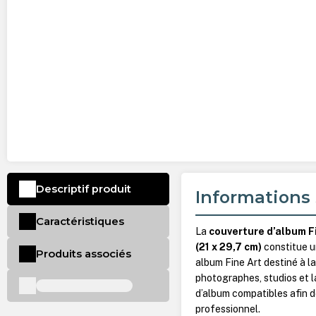
Descriptif produit
Informations 
Caractéristiques
La
couverture d’album F
(21 x 29,7 cm)
constitue u
Produits associés
album Fine Art destiné à l
photographes, studios et l
d’album compatibles afin d
professionnel.