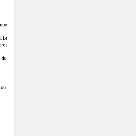
 que
. Le
près
n du
 du