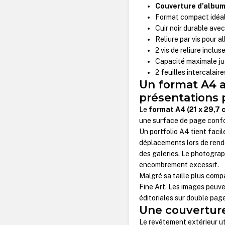
Couverture d’album 
Format compact idéal
Cuir noir durable ave
Reliure par vis pour a
2 vis de reliure inclus
Capacité maximale ju
2 feuilles intercalair
Un format A4 a
présentations 
Le
format A4 (21 x 29,7 
une surface de page confor
Un portfolio A4 tient faci
déplacements lors de rend
des galeries. Le photograp
encombrement excessif.
Malgré sa taille plus com
Fine Art. Les images peuv
éditoriales sur double page
Une couverture
Le revêtement extérieur ut