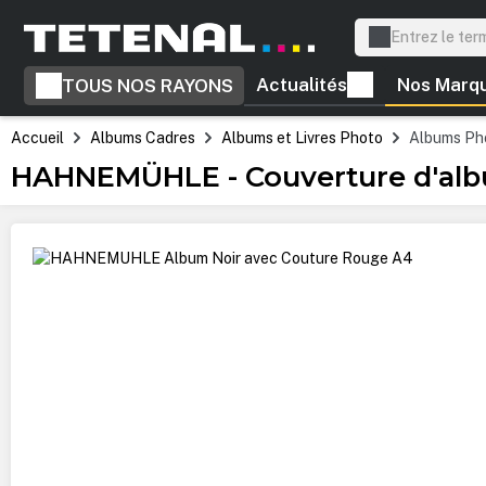
recherche
Passer à la navigation principale
Actualités
Nos Marq
TOUS NOS RAYONS
Accueil
Albums Cadres
Albums et Livres Photo
Albums Ph
HAHNEMÜHLE - Couverture d'alb
Ignorer la galerie d'images