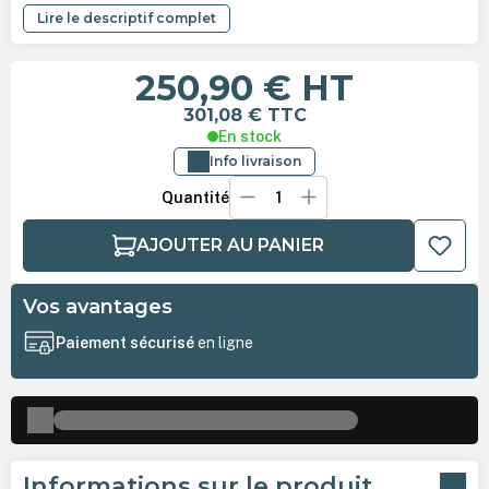
Lire le descriptif complet
250,90 €
HT
301,08 €
TTC
En stock
Info livraison
Quantité
AJOUTER AU PANIER
Vos avantages
Paiement sécurisé
en ligne
Informations sur le produit