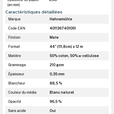
(en mm)
Caractéristiques détaillées
Marque
Hahnemühle
Code EAN
4011367401061
Finition
Mate
Format
44" (111,8cm) x 12 m
Matière
50% coton, 50% α-cellulose
Grammage
210 gsm
Épaisseur
0,35 mm
Blancheur
88,5 %
Couleur du média
Blanc naturel
Opacité
96,5 %
Sans acide
Oui