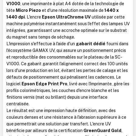
V1000
, une imprimante à plat A4 dotée de la technologie de
tête
Micro Piezo
et d'une résolution maximale de
1440 x
1440 dpi
. L'encre
Epson UltraChrome UV
utilisée par cette
machine polymérise instantanément sous l'effet des lampes UV
intégrées, garantissant une accroche optimale sur le substrat
du magnet sans temps de séchage.
L'impression s'effectue à l'aide d'un
gabarit dédié
fourni dans
l'écosystème GAMAX UV, qui assure un positionnement précis
et reproductible des consommables sur le plateau de la SC-
V1000. Ce gabarit garantit l'alignement correct des 100 unités
lors d'une production en lot, évitant les pertes de calage et les
défauts de positionnement qui pénalisent les cadences. Le
logiciel
Epson Edge Print Pro
, livré avec l'imprimante, gère les
profils colorimétriques, les couches d'encre blanche et les
finitions vernis (mat ou brillant) depuis une interface
centralisée.
Le résultat est une impression haute définition, avec des
couleurs denses et une résistance à l'abrasion supérieure à ce
que permettrait une solution par transfert. L'encre UV
bénéficie par ailleurs de la certification
GreenGuard Gold
,