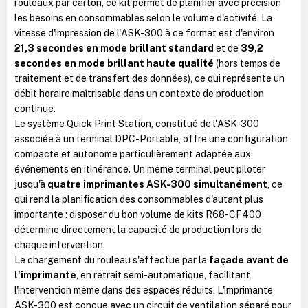
rouleaux par carton, ce kit permet de planifier avec précision
les besoins en consommables selon le volume d'activité. La
vitesse d'impression de l'ASK-300 à ce format est d'environ
21,3 secondes en mode brillant standard
et de
39,2
secondes en mode brillant haute qualité
(hors temps de
traitement et de transfert des données), ce qui représente un
débit horaire maîtrisable dans un contexte de production
continue.
Le système Quick Print Station, constitué de l'ASK-300
associée à un terminal DPC-Portable, offre une configuration
compacte et autonome particulièrement adaptée aux
événements en itinérance. Un même terminal peut piloter
jusqu'à
quatre imprimantes ASK-300 simultanément
, ce
qui rend la planification des consommables d'autant plus
importante : disposer du bon volume de kits R68-CF400
détermine directement la capacité de production lors de
chaque intervention.
Le chargement du rouleau s'effectue par la
façade avant de
l'imprimante
, en retrait semi-automatique, facilitant
l'intervention même dans des espaces réduits. L'imprimante
ASK-300 est conçue avec un circuit de ventilation séparé pour