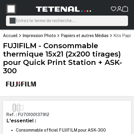
tenu principal
Accueil
Impression Photo
Papiers et autres Médias
Kits Papie
FUJIFILM - Consommable
thermique 15x21 (2x200 tirages)
pour Quick Print Station + ASK-
300
Ignorer la galerie d'images
Ref. : FU70100137912
L'essentiel :
Consommable officiel FUJIFILM pour ASK-300