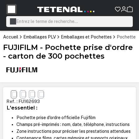
tenu principal
Accueil
Emballages PLV
Emballages et Pochettes
Pochettes 
FUJIFILM - Pochette prise d'ordre
- carton de 300 pochettes
Ignorer la galerie d'images
Ref. : FU162693
L'essentiel :
Pochette prise d'ordre officielle Fujifilm
Champs pré-imprimés : nom, date, téléphone, instructions
Zone instructions pour préciser les prestations attendues
Contenance films, cartes mémoire et supports originaux