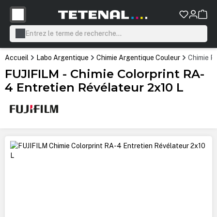
tenu principal
Accueil
Labo Argentique
Chimie Argentique Couleur
Chimie P
FUJIFILM - Chimie Colorprint RA-
4 Entretien Révélateur 2x10 L
Ignorer la galerie d'images