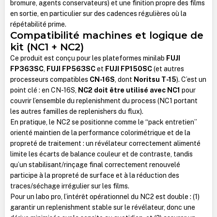
bromure, agents conservateurs) et une finition propre des films
en sortie, en particulier sur des cadences régulières où la
répétabilité prime.
Compatibilité machines et logique de
kit (NC1 + NC2)
Ce produit est conçu pour les plateformes minilab
FUJI
FP363SC
,
FUJI FP563SC
et
FUJI FP150SC
(et autres
processeurs compatibles
CN-16S
, dont
Noritsu T-15
). C’est un
point clé : en CN-16S,
NC2 doit être utilisé avec NC1
pour
couvrir l’ensemble du replenishment du process (NC1 portant
les autres familles de replenishers du flux).
En pratique, le NC2 se positionne comme le “pack entretien”
orienté maintien de la performance colorimétrique et de la
propreté de traitement : un révélateur correctement alimenté
limite les écarts de balance couleur et de contraste, tandis
qu’un stabilisant/rinçage final correctement renouvelé
participe à la propreté de surface et à la réduction des
traces/séchage irrégulier sur les films.
Pour un labo pro, l’intérêt opérationnel du NC2 est double : (1)
garantir un replenishment stable sur le révélateur, donc une