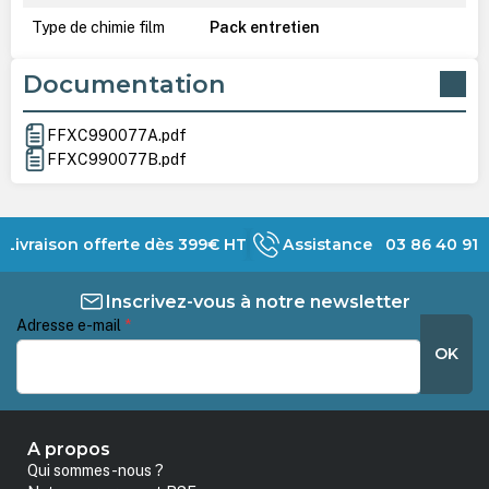
Type de chimie film
Pack entretien
Documentation
FFXC990077A.pdf
FFXC990077B.pdf
Livraison offerte dès 399€ HT
Assistance 03 86 40 91 
Inscrivez-vous à notre newsletter
Adresse e-mail
*
OK
A propos
Qui sommes-nous ?