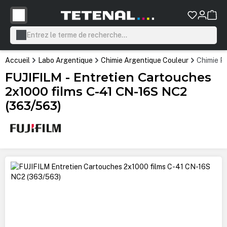
tenu principal
Accueil
Labo Argentique
Chimie Argentique Couleur
Chimie P
FUJIFILM - Entretien Cartouches
2x1000 films C-41 CN-16S NC2
(363/563)
Ignorer la galerie d'images