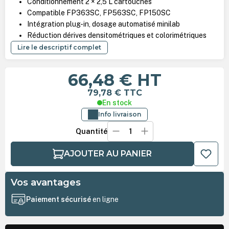
Conditionnement 2 × 2,5 L cartouches
Compatible FP363SC, FP563SC, FP150SC
Intégration plug-in, dosage automatisé minilab
Réduction dérives densitométriques et colorimétriques
Lire le descriptif complet
66,48 €
HT
79,78 €
TTC
En stock
Info livraison
Quantité
AJOUTER AU PANIER
Vos avantages
Paiement sécurisé
en ligne